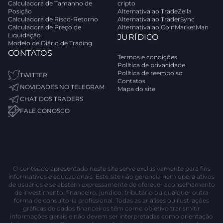
Calculadora de Tamanho de
cripto
Posição
Alternativa ao TradeZella
Calculadora de Risco-Retorno
Alternativa ao TraderSync
Calculadora de Preço de
Alternativa ao CoinMarketMan
Liquidação
JURÍDICO
Modelo de Diário de Trading
CONTATOS
Termos e condições
Política de privacidade
Política de reembolso
TWITTER
Contatos
NOVIDADES NO TELEGRAM
Mapa do site
CHAT DOS TRADERS
FALE CONOSCO
O conteúdo apresentado neste site serve exclusivamente para fins
informativos e educacionais. Este site não gerencia nem opera ativos
de usuários e se abstém expressamente de oferecer aconselhamento
de investimento, financeiro, jurídico, tributário ou qualquer outra
forma de consultoria profissional. Todas as análises ou ilustrações
gráficas de dados financeiros têm como objetivo transmitir
informações gerais e não devem ser interpretadas como orientação