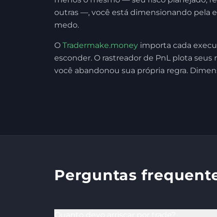
outras —, você está dimensionando pela 
medo.
O
Tradermake.money
importa cada execuç
esconder. O rastreador de PnL plota seus 
você abandonou sua própria regra. Dimen
Perguntas frequent
Quanto devo arriscar por trade?