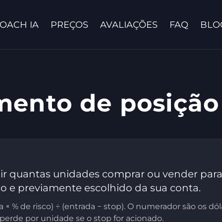
OACH IA
PREÇOS
AVALIAÇÕES
FAQ
BLO
ento de posição
Fale conosco
r quantas unidades comprar ou vender para q
xo e previamente escolhido da sua conta.
 × % de risco) ÷ (entrada − stop). O numerador são os dól
erde por unidade se o stop for acionado.