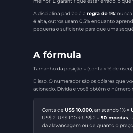
melhor. É garantir que estar errado, o que 
A disciplina padrão é a
regra de 1%
: nunca
é alta, outros usam 0,5% enquanto aprende
pequena o suficiente para que uma sequê
A fórmula
Tamanho da posição = (conta × % de risco) 
É isso. O numerador são os dólares que vo
acionado. Divida e você obtém o número d
Conta de
US$ 10.000
, arriscando 1% =
US$ 2. US$ 100 ÷ US$ 2 =
50 moedas
,
da alavancagem ou de quanto o preço