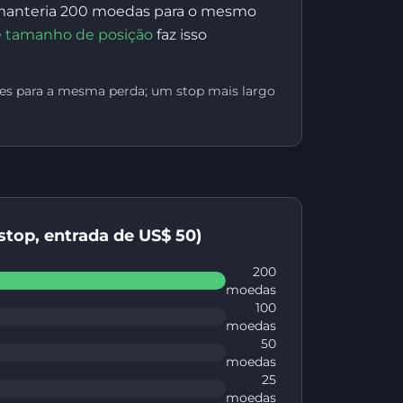
ê manteria 200 moedas para o mesmo
e tamanho de posição
faz isso
des para a mesma perda; um stop mais largo
 stop, entrada de US$ 50)
200
moedas
100
moedas
50
moedas
25
moedas