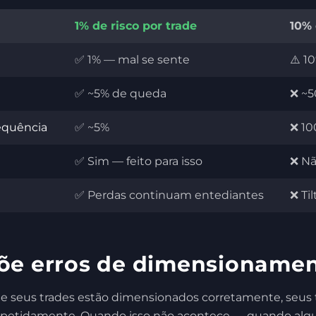
1% de risco por trade
10% 
✅ 1% — mal se sente
⚠️ 1
✅ ~5% de queda
❌ ~
equência
✅ ~5%
❌ 1
✅ Sim — feito para isso
❌ Nã
✅ Perdas continuam entediantes
❌ Ti
õe erros de dimensioname
s. Se seus trades estão dimensionados corretamente, seu
epetidamente. Quando isso não acontece — quando algu