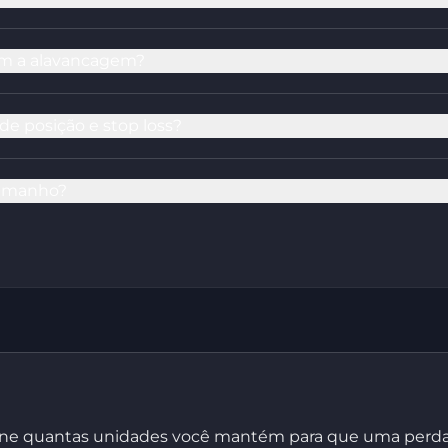
m a alavancagem?
e posição e stop loss?
tamanho?
ne quantas unidades você mantém para que uma perda 