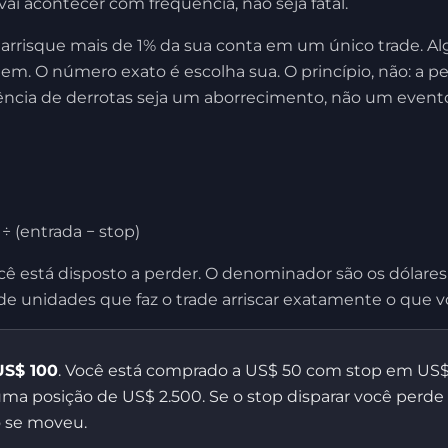
vai acontecer com frequência, não seja fatal.
 arrisque mais de 1% da sua conta em um único trade. 
m. O número exato é escolha sua. O princípio, não: a p
ncia de derrotas seja um aborrecimento, não um evento
÷ (entrada − stop)
cê está disposto a perder. O denominador são os dólares
e unidades que faz o trade arriscar exatamente o que v
US$ 100
. Você está comprado a US$ 50 com stop em US$ 
 uma posição de US$ 2.500. Se o stop disparar você perd
 se moveu.