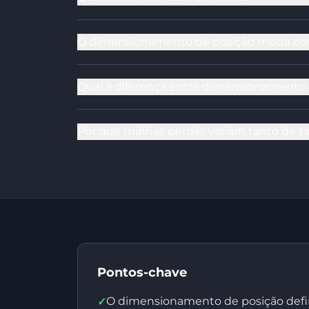
O dimensionamento de posição muda co
Qual a diferença entre dimensionamento d
Por que minhas perdas variam tanto de 
Pontos-chave
O dimensionamento de posição defi
✓