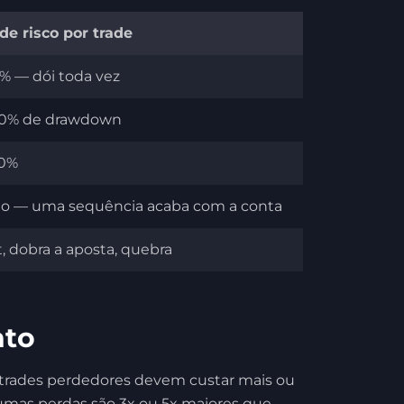
de risco por trade
0% — dói toda vez
50% de drawdown
00%
o — uma sequência acaba com a conta
lt, dobra a aposta, quebra
nto
s trades perdedores devem custar mais ou
mas perdas são 3x ou 5x maiores que