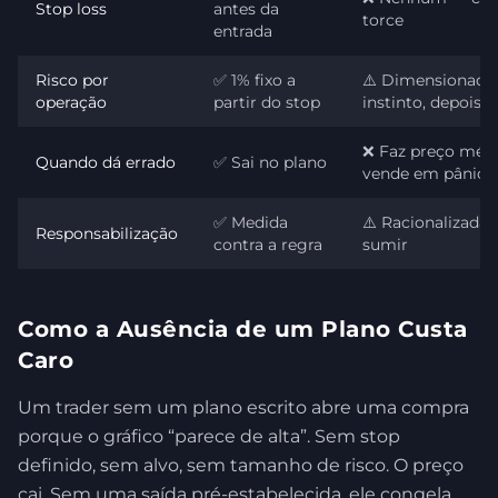
Stop loss
antes da
torce
entrada
Risco por
✅ 1% fixo a
⚠️ Dimensionado
operação
partir do stop
instinto, depois 
❌ Faz preço médi
Quando dá errado
✅ Sai no plano
vende em pânico
✅ Medida
⚠️ Racionalizada 
Responsabilização
contra a regra
sumir
Como a Ausência de um Plano Custa
Caro
Um trader sem um plano escrito abre uma compra
porque o gráfico “parece de alta”. Sem stop
definido, sem alvo, sem tamanho de risco. O preço
cai. Sem uma saída pré-estabelecida, ele congela,