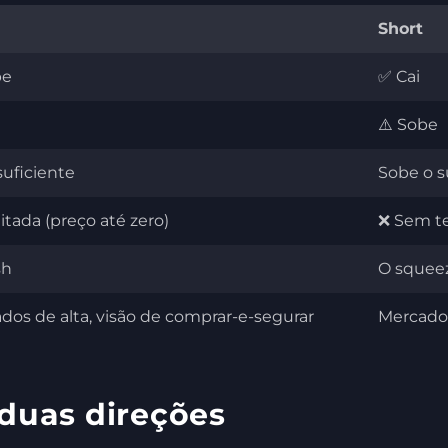
Short
be
✅ Cai
⚠️ Sobe
suficiente
Sobe o s
itada (preço até zero)
❌ Sem te
sh
O squee
dos de alta, visão de comprar-e-segurar
Mercados
 duas direções