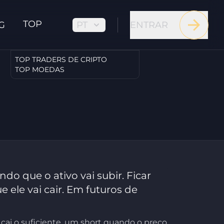
TOP
PT
ENTRAR
G
TOP TRADERS DE CRIPTO
TOP MOEDAS
do que o ativo vai subir. Ficar
 ele vai cair. Em futuros de
cai o suficiente, um short quando o preço