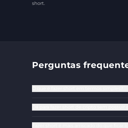
short.
Perguntas frequent
O que é fazer short em termos simples?
Dá para fazer short de cripto sem possuir
Fazer short é mais arriscado do que ficar 