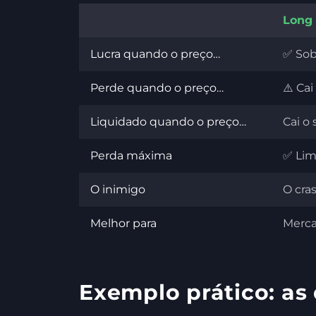
Long
Lucra quando o preço…
✅ So
Perde quando o preço…
⚠️ Cai
Liquidado quando o preço…
Cai o 
Perda máxima
✅ Lim
O inimigo
O cra
Melhor para
Merca
Exemplo prático: as