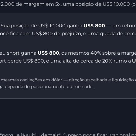
2.000 de margem em 5x, uma posição de US$ 10.000 (cerca
 Sua posição de US$ 10.000 ganha
US$ 800
— um retorn
 você fica com US$ 800 de prejuízo, e uma queda de cer
Seu short ganha
US$ 800
, os mesmos 40% sobre a marg
hort perde US$ 800, e uma alta de cerca de 20% rumo a
U
smas oscilações em dólar — direção espelhada e liquidação 
aga depende do posicionamento do mercado.
 "porque já subiu demais". O preço pode ficar irraciona