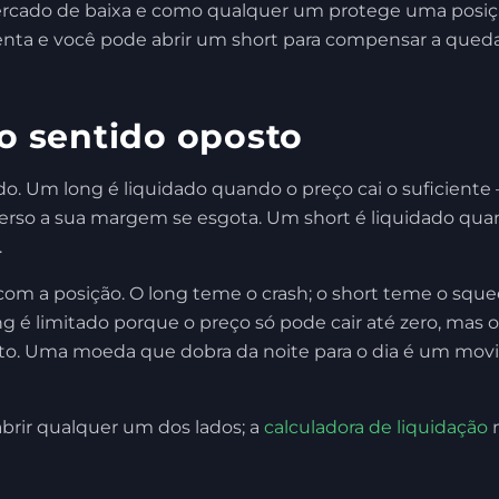
rcado de baixa e como qualquer um protege uma posiçã
nta e você pode abrir um short para compensar a qued
no sentido oposto
do. Um long é liquidado quando o preço cai o suficiente
erso a sua margem se esgota. Um short é liquidado qu
.
o com a posição. O long teme o crash; o short teme o squ
g é limitado porque o preço só pode cair até zero, mas 
teto. Uma moeda que dobra da noite para o dia é um mo
abrir qualquer um dos lados; a
calculadora de liquidação
m