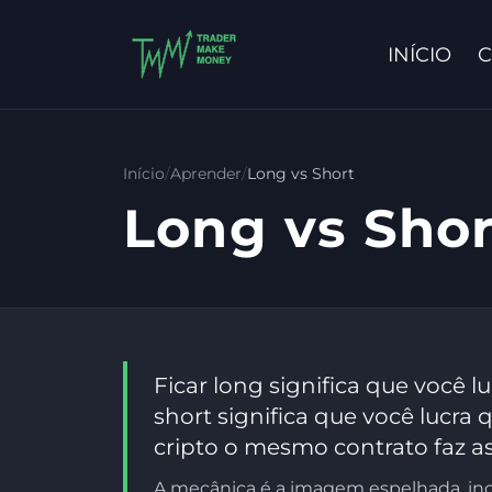
INÍCIO
C
Início
/
Aprender
/
Long vs Short
Long vs Shor
Ficar long significa que você 
short significa que você lucra
cripto o mesmo contrato faz as
A mecânica é a imagem espelhada, incl