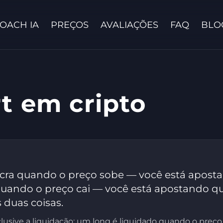
OACH IA
PREÇOS
AVALIAÇÕES
FAQ
BLO
t em cripto
Fale conosco
lucra quando o preço sobe — você está apostan
 quando o preço cai — você está apostando que
 duas coisas.
usive a liquidação: um long é liquidado quando o preço 