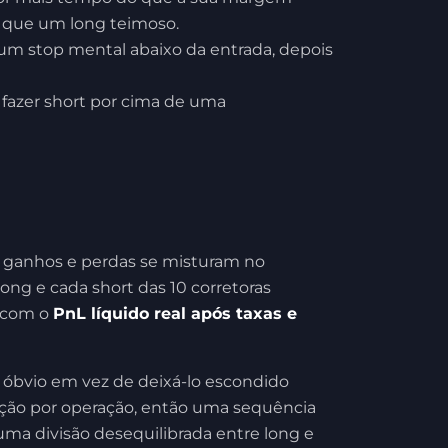
o que um long teimoso.
r um stop mental abaixo da entrada, depois
 fazer short por cima de uma
s ganhos e perdas se misturam no
long e cada short das 10 corretoras
 com o
PnL líquido real após taxas e
o óbvio em vez de deixá-lo escondido
ação por operação, então uma sequência
ma divisão desequilibrada entre long e