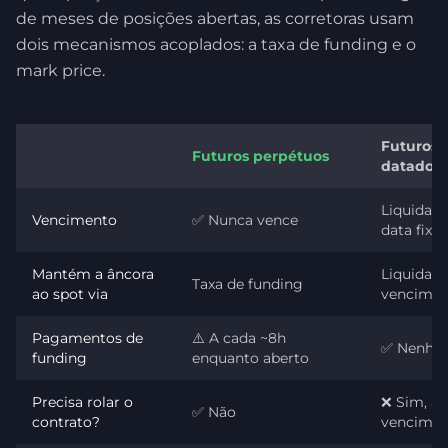
de meses de posições abertas, as corretoras usam
dois mecanismos acoplados: a taxa de funding e o
mark price.
Futuros
Futuros perpétuos
datados
Liquida 
Vencimento
✅ Nunca vence
data fixa
Mantém a âncora
Liquidaç
Taxa de funding
ao spot via
vencime
Pagamentos de
⚠️ A cada ~8h
✅ Nenh
funding
enquanto aberto
Precisa rolar o
❌ Sim, a 
✅ Não
contrato?
vencime