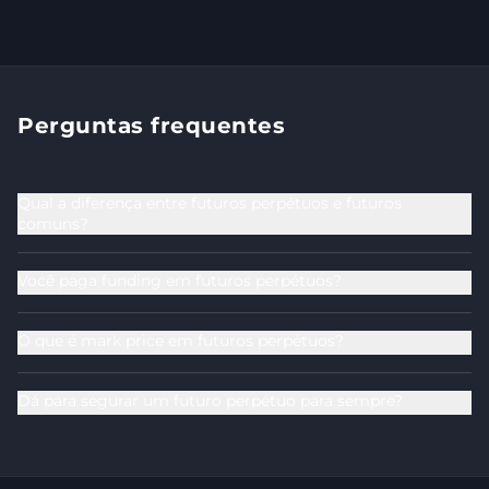
Perguntas frequentes
Qual a diferença entre futuros perpétuos e futuros
comuns?
Você paga funding em futuros perpétuos?
O que é mark price em futuros perpétuos?
Dá para segurar um futuro perpétuo para sempre?