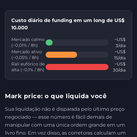
Custo diário de funding em um long de US$
10.000
Mercado calmo
~US$
(~0,01% / 8h)
3/dia
Mercado ativo
~US$
(~0,05% / 8h)
15/dia
Rali eufórico de
~US$
alta (~0,1% / 8h)
30/dia
Mark price: o que liquida você
Sua liquidação não é disparada pelo último preço
negociado — esse número é fácil demais de
manipular com uma única ordem grande em um
livro fino. Em vez disso, as corretoras calculam um