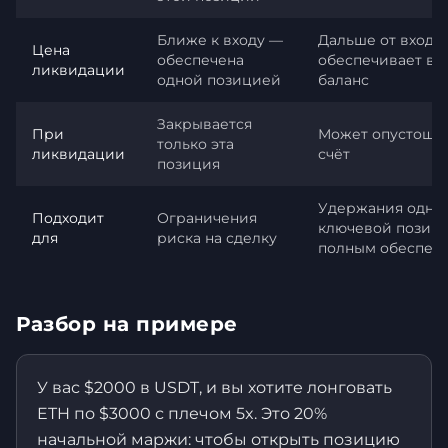
Ближе к входу —
Дальше от входа
Цена
обеспечена
обеспечивает ве
ликвидации
одной позицией
баланс
Закрывается
При
Может опустошит
только эта
ликвидации
счёт
позиция
Удержания одно
Подходит
Ограничения
ключевой позици
для
риска на сделку
полным обеспеч
Разбор на примере
У вас $2000 в USDT, и вы хотите лонговать
ETH по $3000 с плечом 5x. Это 20%
начальной маржи: чтобы открыть позицию