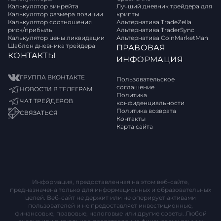
Калькулятор винрейта
Лучший дневник трейдера для
Калькулятор размера позиции
крипты
Калькулятор соотношения
Альтернатива TradeZella
риск/прибыль
Альтернатива TraderSync
Калькулятор цены ликвидации
Альтернатива CoinMarketMan
Шаблон дневника трейдера
ПРАВОВАЯ
КОНТАКТЫ
ИНФОРМАЦИЯ
ГРУППА ВКОНТАКТЕ
Пользовательское
соглашение
НОВОСТИ В ТЕЛЕГРАМ
Политика
ЧАТ ТРЕЙДЕРОВ
конфиденциальности
Политика возврата
СВЯЗАТЬСЯ
Контакты
Карта сайта
Информация, предоставленная на этом веб-сайте,
предназначена только для информационных и образовательных
целей. Веб-сайт не держит или не оперирует активами
пользователей и не предоставляет инвестиционные,
финансовые, правовые, налоговые или другие советы. Любой