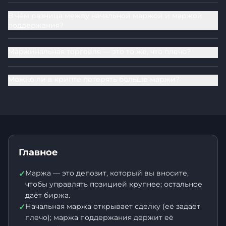
В чём разница между начальной маржой и маржой
поддержания?
Маржинальная торговля — это то же, что плечо?
Можно ли в крипте потерять больше маржи?
Главное
Маржа — это депозит, который вы вносите,
✓
чтобы управлять позицией крупнее; остальное
даёт биржа.
Начальная маржа открывает сделку (её задаёт
✓
плечо); маржа поддержания держит её