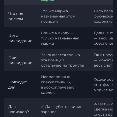
Только маржа,
Весь балан
Что под
назначенная этой
фьючерсно
риском
позиции
кошелька
Ближе к входу —
Дальше от 
Цена
только назначенная
— весь бала
ликвидации
маржа
обеспечен
Закрывается только
Тянет весь 
При
эта позиция;
— может об
ликвидации
остальные не тронуты
весь счёт
Направленных,
Хеджирова
Подходит
спекулятивных,
портфелей,
для
высокоплечевых
маркет-мей
сделок
⚠️ Нет — од
Для
✅ Да — убыток виден
сделка мож
новичков?
заранее
снести всё