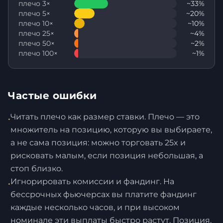
плечо 3×
~33%
плечо 5×
~20%
плечо 10×
~10%
плечо 25×
~4%
плечо 50×
~2%
плечо 100×
~1%
Частые ошибки
Читать плечо как размер ставки. Плечо — это
•
множитель на позицию, которую вы выбираете,
а не сама позиция: можно торговать 25x и
рисковать малым, если позиция небольшая, а
стоп близко.
Игнорировать комиссии и фандинг. На
•
бессрочных фьючерсах вы платите фандинг
каждые несколько часов, и при высоком
номинале эти выплаты быстро растут. Позиция,