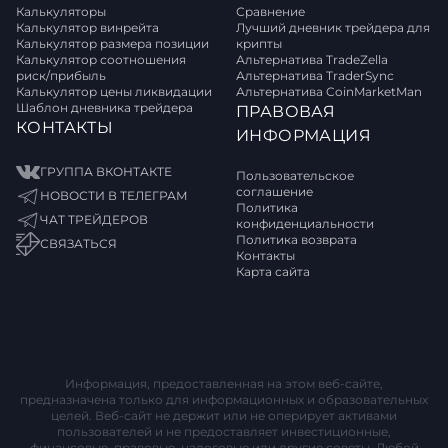
Калькуляторы
Сравнение
Калькулятор винрейта
Лучший дневник трейдера для
Калькулятор размера позиции
крипты
Калькулятор соотношения
Альтернатива TradeZella
риск/прибыль
Альтернатива TraderSync
Калькулятор цены ликвидации
Альтернатива CoinMarketMan
Шаблон дневника трейдера
ПРАВОВАЯ
КОНТАКТЫ
ИНФОРМАЦИЯ
ГРУППА ВКОНТАКТЕ
Пользовательское
соглашение
НОВОСТИ В ТЕЛЕГРАМ
Политика
ЧАТ ТРЕЙДЕРОВ
конфиденциальности
Политика возврата
СВЯЗАТЬСЯ
Контакты
Карта сайта
Информация, предоставленная на этом веб-сайте,
предназначена только для информационных и образовательных
целей. Веб-сайт не держит или не оперирует активами
пользователей и не предоставляет инвестиционные,
финансовые, правовые, налоговые или другие советы. Любой