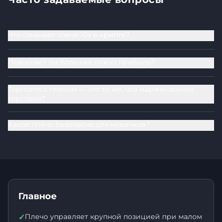
Что означает плечо 10x в крипте?
Повышает ли большее плечо прибыль?
Торговля с плечом — это то же, что маржинальная
торговля?
Какое плечо безопасно для новичков?
Главное
Плечо управляет крупной позицией при малом
✓