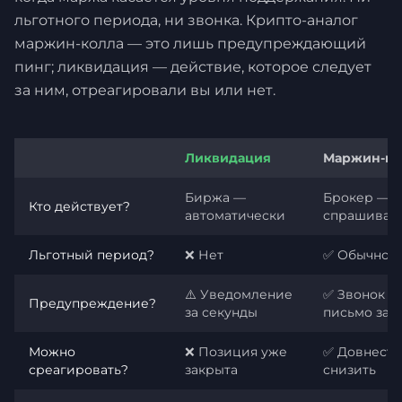
льготного периода, ни звонка. Крипто-аналог
маржин-колла — это лишь предупреждающий
пинг; ликвидация — действие, которое следует
за ним, отреагировали вы или нет.
Ликвидация
Маржин-ко
Биржа —
Брокер — с
Кто действует?
автоматически
спрашивае
Льготный период?
❌ Нет
✅ Обычно д
⚠️ Уведомление
✅ Звонок и
Предупреждение?
за секунды
письмо зар
Можно
❌ Позиция уже
✅ Довнести
среагировать?
закрыта
снизить