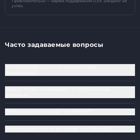
Приблизительно — маржа поддержания 0,5%. Фандинг не
учтён.
Часто задаваемые вопросы
Что происходит с моими деньгами при
ликвидации?
Можно ли при ликвидации потерять больше
депозита?
Ликвидация происходит мгновенно?
Ликвидация — это то же самое, что стоп-лосс?