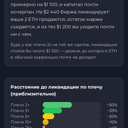
примерно на $1 100, и капитал почти
исчерпан. На $2 440 биржа ликвидирует:
ваши 2 ETH продаются, остаток маржи
съедается, и из тех $1 200 вы уходите почти
ни с чем.
Будь у вас плечо 2x на той же сделке, ликвидация
стояла бы около $1 550 — уровня, до которого ETH
в обычной коррекции почти не доходит.
Расстояние до ликвидации по плечу
(приблизительно)
Плечо 2×
~50%
Плечо 3×
~33%
Плечо 5×
~20%
Плечо 10×
~10%
Плечо 25×
~4%