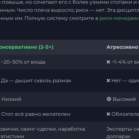
 повыше, но сочетают его с более узкими стопами 
оянным. Число плеча выросло; риск — нет. Эта дисцип
анным им. Полную систему смотрите в
риск-менеджм
онсервативно (2–5×)
Агрессивно 
 ~20–50% от входа
❌ ~1–4% от в
 Да — дышит сквозь размах
❌ Нет — оди
 Низкий
🔴 Высокий
️ Стоп всё равно желателен
❌ Обязател
овички, свинг-сделки, наработка
Эксперты-с
татистики
долларах