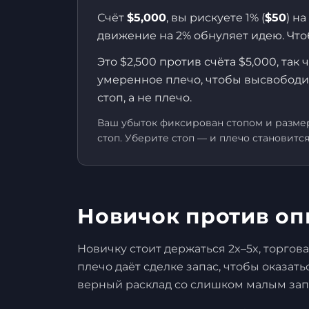
Счёт
$5,000
, вы рискуете 1% (
$50
) н
движение на 2% обнуляет идею. Что
Это $2,500 против счёта $5,000, та
умеренное плечо, чтобы высвободить
стоп, а не плечо.
Ваш убыток фиксирован стопом и размер
стоп. Уберите стоп — и плечо становитс
Новичок против оп
Новичку стоит держаться 2x–5x, торгов
плечо даёт сделке запас, чтобы оказат
верный расклад со слишком малым зап