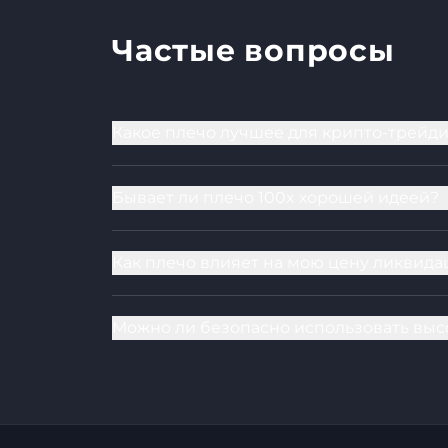
Частые вопросы
Какое плечо лучшее для крипто-трейд
Бывает ли плечо 100x хорошей идеей?
Как плечо влияет на мою цену ликвида
Можно ли безопасно использовать выс