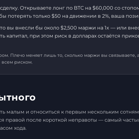
а сделку. Открываете лонг по BTC на $60,000 со стоп
бы потерять только $50 на движении в 2%, ваша поз
к что вы внесли бы около $2,500 маржи на 1x — или в
 капитал, при этом риск в долларах остаётся прикова
ом. Плечо меняет лишь то, сколько маржи вы связываете, 
я всем риском.
ытного
ать малым и относиться к первым нескольким сотням 
ься правой после короткой неправоты — самый часты
асом хода.