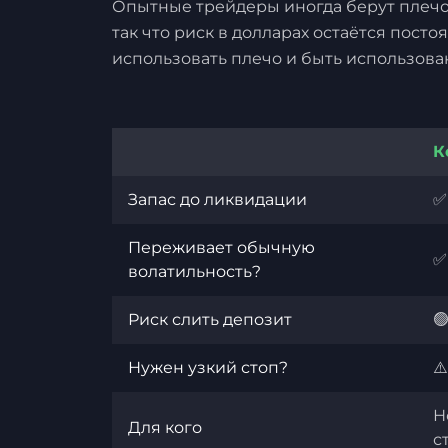
Опытные трейдеры иногда берут плечо
так что риск в долларах остаётся пост
использовать плечо и быть использов
К
Запас до ликвидации
✅
Переживает обычную
✅
волатильность?
Риск слить депозит

Нужен узкий стоп?
⚠
Н
Для кого
с