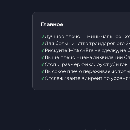
Главное
Лучшее плечо — минимальное, кот
✓
Для большинства трейдеров это 2x
✓
Рискуйте 1–2% счёта на сделку, не 
✓
Выше плечо = цена ликвидации бл
✓
Стоп и размер фиксируют убыток;
✓
Высокое плечо переживаемо тольк
✓
Отслеживайте винрейт по уровням 
✓