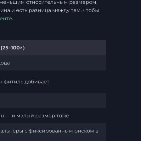
и меньшим относительным размером,
лина и есть разница между тем, чтобы
енте
.
(25–100×)
хода
н фитиль добивает
ен — и малый размер тоже
кальперы с фиксированным риском в