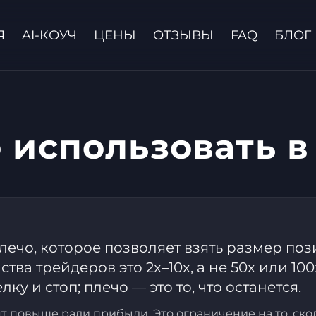
Я
AI-КОУЧ
ЦЕНЫ
ОТЗЫВЫ
FAQ
БЛОГ
 использовать в
Связаться с нами
лечо, которое позволяет взять размер п
ва трейдеров это 2x–10x, а не 50x или 100
ку и стоп; плечо — это то, что останется.
ят повыше ради прибыли. Это ограничение на то, скол