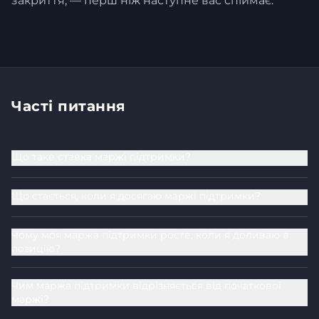
закриття, — перш ніж наступне вас спіймає.
Часті питання
Що таке ставка маржі підтримки?
Що стається, коли я досягаю маржі підтримки?
Чому моя маржа підтримки росте, коли я доливаю в
позицію?
Чим маржа підтримки відрізняється від початкової
маржі?