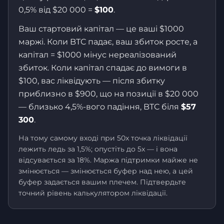
0,5% від $20 000 =
$100
.
Ваш стартовий капітал — це ваші $1000
маржі. Коли BTC падає, ваш збиток росте, а
капітал = $1000 мінус нереалізований
збиток. Коли капітал спадає до вимоги в
$100, вас ліквідують — після збитку
приблизно в $900, що на позиції в $20 000
— близько 4,5%-вого падіння, BTC біля
$57
300
.
На тому самому вході при 50x точка ліквідації
лежить ледь за 1,5%; опустіть до 5x — і вона
відсувається за 18%. Маржа підтримки майже не
змінюється — змінюється буфер над нею, а цей
буфер задається вашим плечем. Підтвердьте
точний рівень калькулятором ліквідації.