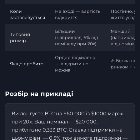
Коли
На вході — вартість
Постійно, ус
застосовується
відкриття
життя угоди
Більший
Менший
Типовий
(наприклад, 5% від
(наприклад, 
розмір
номіналу при 20x)
від номіналу
Ордер відхилено
⚠️ Біржа лікв
Якщо пробито
— відкрити не
ринком + ком
можна
Розбір на прикладі
Ви лонгуєте BTC на $60 000 із $1000 маржі
при 20x. Ваш номінал — $20 000,
приблизно 0,333 BTC. Ставка підтримки на
цьому рівні — 0,5%, тож вимога підтримки —