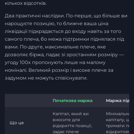
кількох відсотків.
Два практичні наслідки. По-перше, що більше ви
нарощуєте позицію, то ближче ваша ціна
ліквідації підкрадається до входу навіть за того
самого плеча, бо межа підтримки піднялася під
вами. По-друге, максимальне плече, яке
дозволяє біржа, падає зі зростанням розміру —
угоду 100x пропонують лише на малому
номіналі. Великий розмір і високе плече за
задумом не можуть співіснувати.
Початкова маржа
Маржа підт
Капітал, який ви
Мінімальна 
вносите для
капіталу, що
Що це
відкриття позиції,
тримати поз
задає плече
відкритою