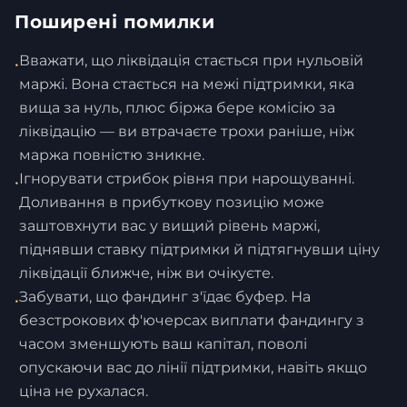
Поширені помилки
Вважати, що ліквідація стається при нульовій
•
маржі. Вона стається на межі підтримки, яка
вища за нуль, плюс біржа бере комісію за
ліквідацію — ви втрачаєте трохи раніше, ніж
маржа повністю зникне.
Ігнорувати стрибок рівня при нарощуванні.
•
Доливання в прибуткову позицію може
заштовхнути вас у вищий рівень маржі,
піднявши ставку підтримки й підтягнувши ціну
ліквідації ближче, ніж ви очікуєте.
Забувати, що фандинг з'їдає буфер. На
•
безстрокових ф'ючерсах виплати фандингу з
часом зменшують ваш капітал, поволі
опускаючи вас до лінії підтримки, навіть якщо
ціна не рухалася.