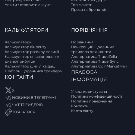
Увійти / створити акаунт
Топ монети
Преса та бренд-кіт
КАЛЬКУЛЯТОРИ
ПОРІВНЯННЯ
Калькулятори
Порівняння
Калькулятор вінрейту
Найкращий щоденник
Калькулятор розміру позиції
трейдера для крипти
Калькулятор співвідношення
Альтернатива TradeZella
ризик/прибуток
Альтернатива TraderSync
Калькулятор ціни ліквідації
Альтернатива CoinMarketMan
Шаблон щоденника трейдера
ПРАВОВА
КОНТАКТИ
ІНФОРМАЦІЯ
X
Угода користувача
Політика конфіденційності
НОВИНИ В ТЕЛЕГРАМІ
Політика повернення
ЧАТ ТРЕЙДЕРІВ
Контакти
Карта сайту
ЗВ'ЯЗАТИСЯ