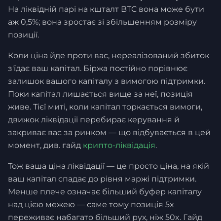
На ліквідній парі на кшталт BTC вона може бути
аж 0,5%; вона зростає зі збільшенням розміру
позиції.
Коли ціна йде проти вас, нереалізований збиток
з'їдає ваш капітал. Біржа постійно порівнює
залишок вашого капіталу з вимогою підтримки.
Поки капітал лишається вище за неї, позиція
живе. Тієї миті, коли капітал торкається вимоги,
движок ліквідації перебирає керування й
закриває вас за ринком — що відбувається в цей
момент, див. гайд
крипто-ліквідація
.
Тож ваша ціна ліквідації — це просто ціна, на якій
ваш капітал спадає до рівня маржі підтримки.
Менше плече означає більший буфер капіталу
над цією межею — саме тому позиція 5x
переживає набагато більший рух, ніж 50x. Гайд