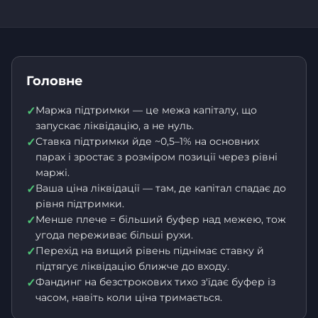
Головне
Маржа підтримки — це межа капіталу, що
✓
запускає ліквідацію, а не нуль.
Ставка підтримки йде ~0,5–1% на основних
✓
парах і зростає з розміром позиції через рівні
маржі.
Ваша ціна ліквідації — там, де капітал спадає до
✓
рівня підтримки.
Менше плече = більший буфер над межею, тож
✓
угода переживає більші рухи.
Перехід на вищий рівень піднімає ставку й
✓
підтягує ліквідацію ближче до входу.
Фандинг на безстрокових тихо з'їдає буфер із
✓
часом, навіть коли ціна тримається.