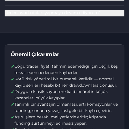
Neden aynı hataları yapmaya devam ediyorum?
Önemli Çıkarımlar
Çoğu trader, fiyatı tahmin edemediği için değil, beş
✓
tekrar eden nedenden kaybeder.
Kötü risk yönetimi bir numaralı katildir — normal
✓
kayıp serileri hesabı bitiren drawdown’lara dönüşür.
Duygu o klasik kaybetme kalıbını üretir: küçük
✓
kazançlar, büyük kayıplar.
Tanımlı bir avantajın olmaması, artı komisyonlar ve
✓
funding, sonucu yavaş, rastgele bir kayba çevirir.
Aşırı işlem hesabı maliyetlerde eritir; kriptoda
✓
funding sürtünmeyi acımasız yapar.