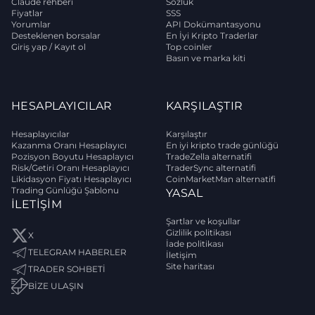
Claude rehberi
Sözlük
Fiyatlar
SSS
Yorumlar
API Dokümantasyonu
Desteklenen borsalar
En İyi Kripto Traderlar
Giriş yap / Kayıt ol
Top coinler
Basın ve marka kiti
HESAPLAYICILAR
KARŞILAŞTIR
Hesaplayıcılar
Karşılaştır
Kazanma Oranı Hesaplayıcı
En iyi kripto trade günlüğü
Pozisyon Boyutu Hesaplayıcı
TradeZella alternatifi
Risk/Getiri Oranı Hesaplayıcı
TraderSync alternatifi
Likidasyon Fiyatı Hesaplayıcı
CoinMarketMan alternatifi
Trading Günlüğü Şablonu
YASAL
İLETIŞIM
Şartlar ve koşullar
Gizlilik politikası
X
İade politikası
TELEGRAM HABERLER
İletişim
Site haritası
TRADER SOHBETİ
BIZE ULAŞIN