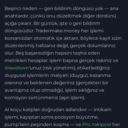
Beşinci neden — geri bildirim döngüsü yok — ana
anahtardır, çünkü onu düzeltmek diğer dördünü
açığa çıkarır. Bir günlük, işte o geri bildirim
döngüsüdür. Tradermake.money her işlemi
borsanızdan otomatik içe aktarır, böylece kayıt sizin
düzenlenmiş hafızanız değil, gerçek dolumlarınız
olur. Beş başarısızlığın hepsini teşhis eden
metrikleri hesaplar: işlem başına gerçek riskiniz ve
drawdown
’unuz (risk yönetimi), etiketlediğiniz
duygusal işlemlerin maliyeti (duygu), kazanma
oranınız ve beklenen değeriniz (gerçekten bir
avantajınız olup olmadığı), işlem sıklığınız ve
komisyon sürtünmeniz (aşırı işlem).
AI koçu kalıpları doğrudan adlandırır — intikam
işlemi, kayıptan sonra pozisyon büyütme,
pump’ların peşinden koşma — ve
PnL takipçisi
her