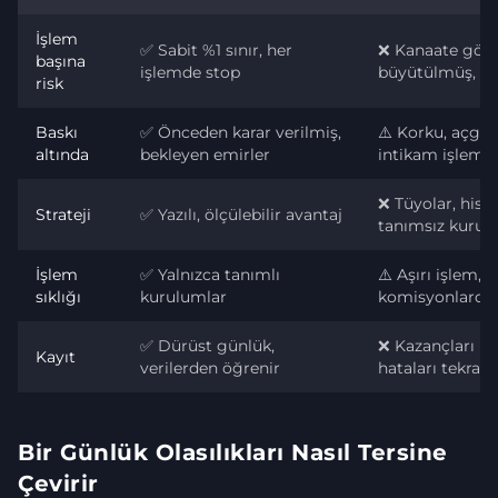
İşlem
✅ Sabit %1 sınır, her
❌ Kanaate gör
başına
işlemde stop
büyütülmüş, st
risk
Baskı
✅ Önceden karar verilmiş,
⚠️ Korku, açgöz
altında
bekleyen emirler
intikam işlemle
❌ Tüyolar, hisle
Strateji
✅ Yazılı, ölçülebilir avantaj
tanımsız kurul
İşlem
✅ Yalnızca tanımlı
⚠️ Aşırı işlem,
sıklığı
kurulumlar
komisyonlarda 
✅ Dürüst günlük,
❌ Kazançları hat
Kayıt
verilerden öğrenir
hataları tekrarl
Bir Günlük Olasılıkları Nasıl Tersine
Çevirir