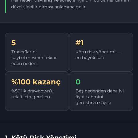
Her neden davranış ve süreçle ilgilidir, bu da her birinin
düzeltilebilir olması anlamına gelir.
5
#1
Trader’ların
Kötü risk yönetimi —
kaybetmesinin tekrar
en büyük katil
eden nedeni
%100 kazanç
0
%50’lik drawdown’u
Beş nedenden daha iyi
telafi için gereken
fiyat tahmini
gerektiren sayısı
1. Kötü Risk Yönetimi