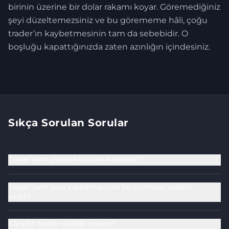
birinin üzerine bir dolar rakamı koyar. Göremediğiniz
şeyi düzeltemezsiniz ve bu görememe hâli, çoğu
trader’ın kaybetmesinin tam da sebebidir. O
boşluğu kapattığınızda zaten azınlığın içindesiniz.
Sıkça Sorulan Sorular
Trader’ların yüzde kaçı para kaybeder?
Trader’ların para kaybetmesinin bir numaralı nedeni
nedir?
Kârlı bir trader olabilir miyim?