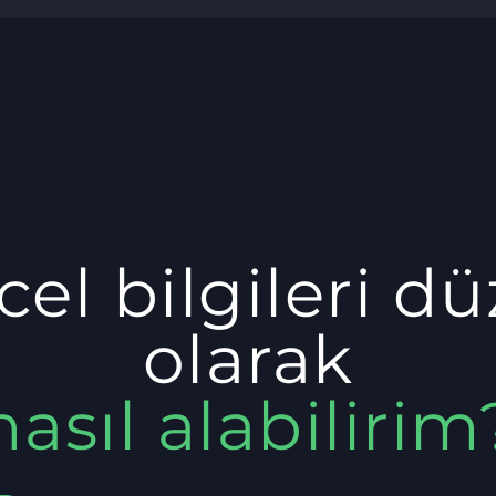
el bilgileri dü
olarak
nasıl alabilirim