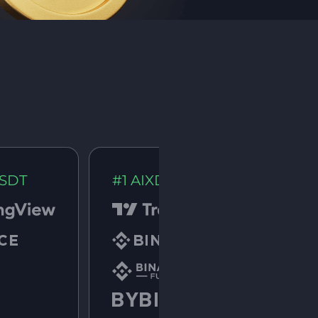
24H
USDT
#1 AIXDROPUSDT