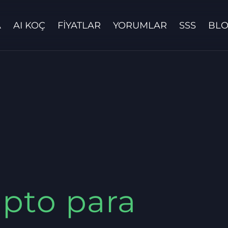
A
AI KOÇ
FIYATLAR
YORUMLAR
SSS
BL
Bize ulaşın
ipto para