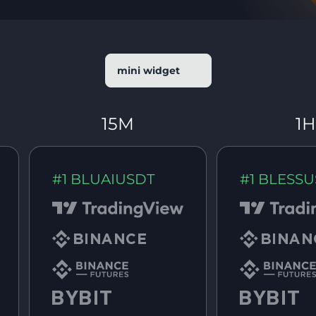
mini widget
15M
1H
#1 BLUAIUSDT
#1 BLESS