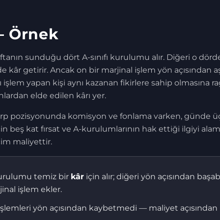
— Örnek
ri haftanın sunduğu dört A-sınıfı kurulumu alır. Diğeri o dö
 de kâr getirir. Ancak on bir marjinal işlem yön açısından
ı işlem yapan kişi aynı kazanan fikirlere sahip olmasına 
nlardan elde edilen kârı yer.
perp pozisyonunda komisyon ve fonlama varken, günde ü
 beş kat fırsat ve A-kurulumlarının hak ettiği ilgiyi ala
im maliyettir.
kurulumu temiz bir
kâr
için alır; diğeri yön açısından ba
inal işlem ekler.
tü işlemleri yön açısından kaybetmedi — maliyet açısından