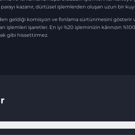
arayı kazanır, dürtüsel işlemlerden oluşan uzun bir kuyr
 geldiği komisyon ve fonlama sürtünmesini gösterir ve 
 işlemleri işaretler. En iyi %20 işleminizin kârınızın %1
ak gibi hissettirmez.
r