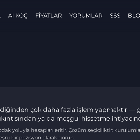
A
AI KOÇ
FIYATLAR
YORUMLAR
SSS
BL
Bize ulaşın
ktirdiğinden çok daha fazla işlem yapmaktır —
 sıkıntısından ya da meşgul hissetme ihtiyacı
ak yoluyla hesapları eritir. Çözüm seçiciliktir: kurulumlar
şru bir pozisyon olarak görün.