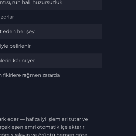
ntısı, ruh hali, huzursuzluk
zorlar
t eden her şey
yle belirlenir
mlerin kârını yer
 fikirlere rağmen zararda
k eder — hafıza iyi işlemleri tutar ve
çekleşen emri otomatik içe aktarır,
e göre sıralayın ve örüntü hemen göze