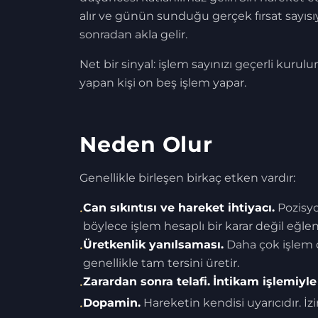
alır ve günün sunduğu gerçek fırsat sayısıyl
sonradan akla gelir.
Net bir sinyal: işlem sayınızı geçerli kurulum
yapan kişi on beş işlem yapar.
Neden Olur
Genellikle birleşen birkaç etken vardır:
Can sıkıntısı ve hareket ihtiyacı.
Pozisyo
•
böylece işlem hesaplı bir karar değil eğlen
Üretkenlik yanılsaması.
Daha çok işlem d
•
genellikle tam tersini üretir.
Zarardan sonra telafi.
İntikam işlemiyle
•
Dopamin.
Hareketin kendisi uyarıcıdır. İz
•