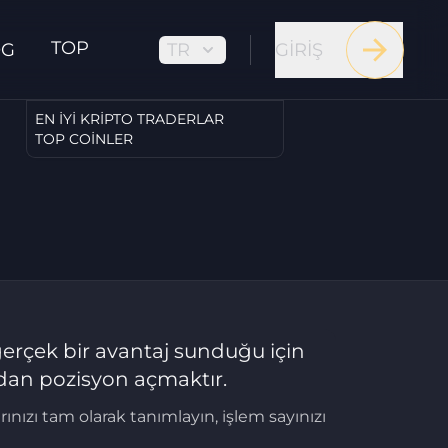
TOP
TR
GIRIŞ
OG
EN İYI KRIPTO TRADERLAR
TOP COINLER
 gerçek bir avantaj sunduğu için
ndan pozisyon açmaktır.
ınızı tam olarak tanımlayın, işlem sayınızı