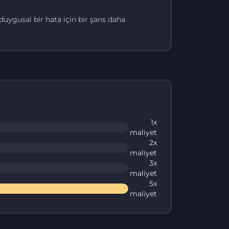
uygusal bir hata için bir şans daha
1x
maliyet
2x
maliyet
3x
maliyet
5x
maliyet