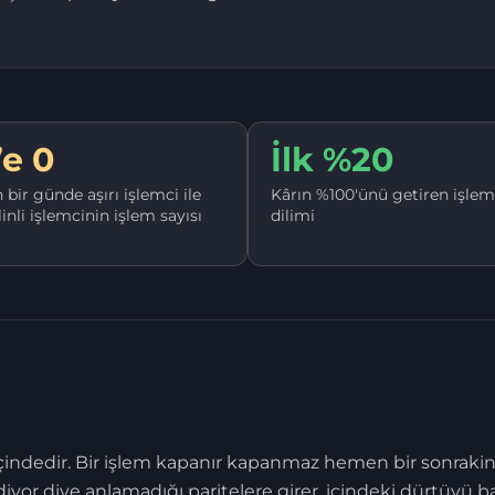
’e 0
İlk %20
 bir günde aşırı işlemci ile
Kârın %100'ünü getiren işlem
linli işlemcinin işlem sayısı
dilimi
 içindedir. Bir işlem kapanır kapanmaz hemen bir sonraki
ediyor diye anlamadığı paritelere girer, içindeki dürtüyü