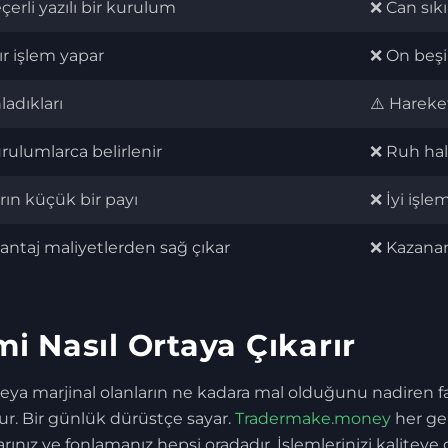
çerli yazılı bir kurulum
❌ Can sıkı
ır işlem yapar
❌ On beşi 
ladıkları
⚠️ Hareke
rulumlarca belirlenir
❌ Ruh hali
rın küçük bir payı
❌ İyi işle
antaj maliyetlerden sağ çıkar
❌ Kazanan
mi Nasıl Ortaya Çıkarır
 veya marjinal olanların ne kadara mal olduğunu nadiren far
ur. Bir günlük dürüstçe sayar.
Tradermake.money
her ger
arınız ve fonlamanız hepsi oradadır. İşlemlerinizi kalitey