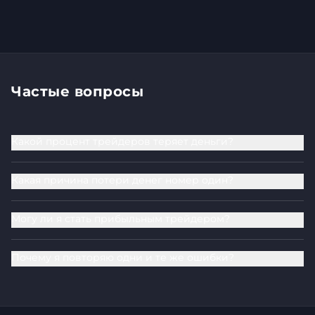
Частые вопросы
Какой процент трейдеров теряет деньги?
Какая причина потери денег номер один?
Могу ли я стать прибыльным трейдером?
Почему я повторяю одни и те же ошибки?