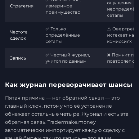
ощущения,
Стратегия
измеримое
неопределён
преимущество
сетапы
✅ Только
⚠️ Овертрейд
Частота
определённые
истекает на
сделок
сетапы
комиссиях
✅ Честный журнал,
❌ Помнит поб
Запись
учится по данным
повторяет о
Как журнал переворачивает шансы
Пятая причина — нет обратной связи — это
главный ключ, потому что её устранение
обнажает остальные четыре. Журнал и есть эта
обратная связь. Tradermake.money
автоматически импортирует каждую сделку с
вашей биржи, так что запись — это ваши