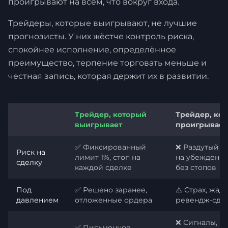
проигрывают на всём, что вокруг входа.
Трейдеры, которые выигрывают, не лучшие
прогнозисты. У них жёстче контроль риска,
спокойнее исполнение, определённое
преимущество, терпение торговать меньше и
честная запись, которая держит их в развитии.
Трейдер, который
Трейдер, ко
выигрывает
проигрывает
✅ Фиксированный
❌ Раздутый р
Риск на
лимит 1%, стоп на
на убеждённо
сделку
каждой сделке
без стопов
Под
✅ Решено заранее,
⚠️ Страх, жадн
давлением
отложенные ордера
ревендж-сде
❌ Сигналы,
✅ Письменное,