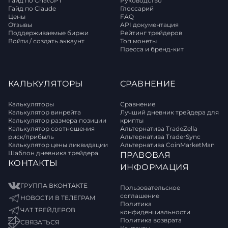
Гайд по ChatGPT
Руководство
Гайд по Claude
Глоссарий
Цены
FAQ
Отзывы
API документация
Поддерживаемые биржи
Рейтинг трейдеров
Войти / создать аккаунт
Топ монеты
Пресса и бренд-кит
КАЛЬКУЛЯТОРЫ
СРАВНЕНИЕ
Калькуляторы
Сравнение
Калькулятор винрейта
Лучший дневник трейдера для
Калькулятор размера позиции
крипты
Калькулятор соотношения
Альтернатива TradeZella
риск/прибыль
Альтернатива TraderSync
Калькулятор цены ликвидации
Альтернатива CoinMarketMan
Шаблон дневника трейдера
ПРАВОВАЯ
КОНТАКТЫ
ИНФОРМАЦИЯ
ГРУППА ВКОНТАКТЕ
Пользовательское
соглашение
НОВОСТИ В ТЕЛЕГРАМ
Политика
ЧАТ ТРЕЙДЕРОВ
конфиденциальности
Политика возврата
СВЯЗАТЬСЯ