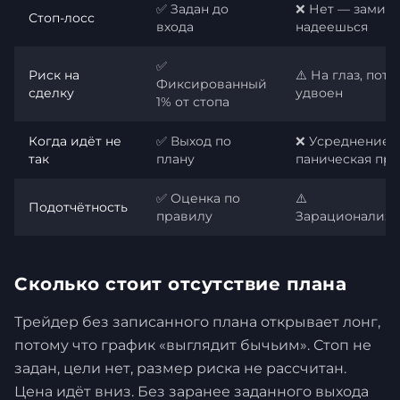
✅ Задан до
❌ Нет — замир
Стоп-лосс
входа
надеешься
✅
Риск на
⚠️ На глаз, пото
Фиксированный
сделку
удвоен
1% от стопа
Когда идёт не
✅ Выход по
❌ Усреднение,
так
плану
паническая пр
✅ Оценка по
⚠️
Подотчётность
правилу
Зарационализи
Сколько стоит отсутствие плана
Трейдер без записанного плана открывает лонг,
потому что график «выглядит бычьим». Стоп не
задан, цели нет, размер риска не рассчитан.
Цена идёт вниз. Без заранее заданного выхода