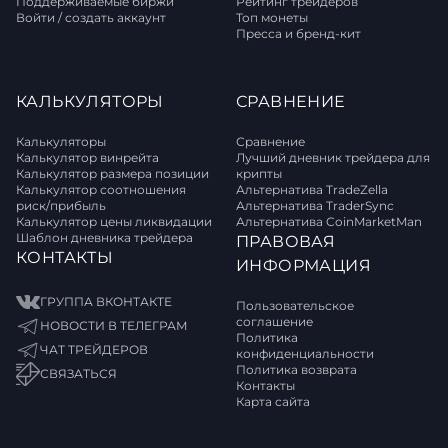
Поддерживаемые биржи
Рейтинг трейдеров
Войти / создать аккаунт
Топ монеты
Пресса и бренд-кит
КАЛЬКУЛЯТОРЫ
СРАВНЕНИЕ
Калькуляторы
Сравнение
Калькулятор винрейта
Лучший дневник трейдера для
Калькулятор размера позиции
крипты
Калькулятор соотношения
Альтернатива TradeZella
риск/прибыль
Альтернатива TraderSync
Калькулятор цены ликвидации
Альтернатива CoinMarketMan
Шаблон дневника трейдера
ПРАВОВАЯ
КОНТАКТЫ
ИНФОРМАЦИЯ
ГРУППА ВКОНТАКТЕ
Пользовательское
соглашение
НОВОСТИ В ТЕЛЕГРАМ
Политика
ЧАТ ТРЕЙДЕРОВ
конфиденциальности
Политика возврата
СВЯЗАТЬСЯ
Контакты
Карта сайта