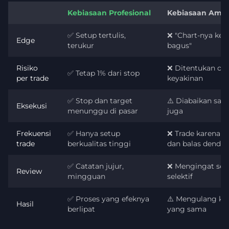
Kebiasaan Profesional
Kebiasaan Amat
✅ Setup tertulis,
❌ "Chart-nya kel
Edge
terukur
bagus"
Risiko
❌ Ditentukan ole
✅ Tetap 1% dari stop
per trade
keyakinan
✅ Stop dan target
⚠️ Diabaikan saat
Eksekusi
menunggu di pasar
juga
Frekuensi
✅ Hanya setup
❌ Trade karena b
trade
berkualitas tinggi
dan balas denda
✅ Catatan jujur,
❌ Mengingat sec
Review
mingguan
selektif
✅ Proses yang efeknya
⚠️ Mengulang ke
Hasil
berlipat
yang sama