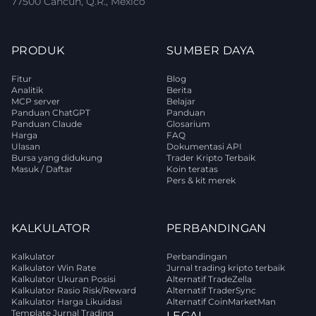
77500 Cancún, Q.R., Mexico
PRODUK
SUMBER DAYA
Fitur
Blog
Analitik
Berita
MCP server
Belajar
Panduan ChatGPT
Panduan
Panduan Claude
Glosarium
Harga
FAQ
Ulasan
Dokumentasi API
Bursa yang didukung
Trader Kripto Terbaik
Masuk / Daftar
Koin teratas
Pers & kit merek
KALKULATOR
PERBANDINGAN
Kalkulator
Perbandingan
Kalkulator Win Rate
Jurnal trading kripto terbaik
Kalkulator Ukuran Posisi
Alternatif TradeZella
Kalkulator Rasio Risk/Reward
Alternatif TraderSync
Kalkulator Harga Likuidasi
Alternatif CoinMarketMan
Template Jurnal Trading
LEGAL