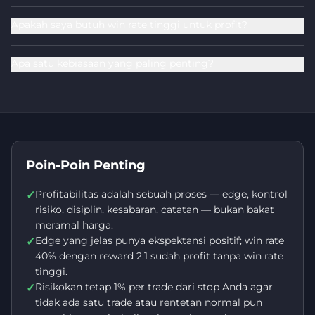
Apakah saya butuh win rate tinggi untuk profit?
Apa satu kebiasaan yang paling penting?
Poin-Poin Penting
Profitabilitas adalah sebuah proses — edge, kontrol
✓
risiko, disiplin, kesabaran, catatan — bukan bakat
meramal harga.
Edge yang jelas punya ekspektansi positif; win rate
✓
40% dengan reward 2:1 sudah profit tanpa win rate
tinggi.
Risikokan tetap 1% per trade dari stop Anda agar
✓
tidak ada satu trade atau rentetan normal pun