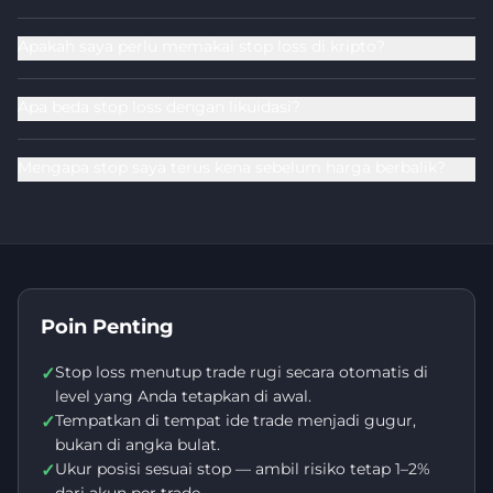
Apakah saya perlu memakai stop loss di kripto?
Apa beda stop loss dengan likuidasi?
Mengapa stop saya terus kena sebelum harga berbalik?
Poin Penting
Stop loss menutup trade rugi secara otomatis di
✓
level yang Anda tetapkan di awal.
Tempatkan di tempat ide trade menjadi gugur,
✓
bukan di angka bulat.
Ukur posisi sesuai stop — ambil risiko tetap 1–2%
✓