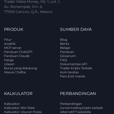
Trader Make Money, Mz. 1, Lot. 1,
Av. Bonampak, Sm. 6,
77500 Cancún, Q.R., Mexico
PRODUK
SUMBER DAYA
Fitur
Blog
Analitik
Berita
MCP server
Belajar
Panduan ChatGPT
Panduan
Panduan Claude
Glosarium
Harga
FAQ
Ulasan
Dokumentasi API
Bursa yang didukung
Trader Kripto Terbaik
Masuk / Daftar
Koin teratas
Pers & kit merek
KALKULATOR
PERBANDINGAN
Kalkulator
Perbandingan
Kalkulator Win Rate
Jurnal trading kripto terbaik
Kalkulator Ukuran Posisi
Alternatif TradeZella