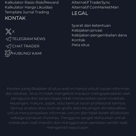
Kalkulator Rasio Risk/Reward
Alternatif TraderSync
Kalkulator Harga Likuidasi
Alternatif CoinMarketMan
Template Jurnal Trading
LEGAL
KONTAK
Syarat dan ketentuan
Kebijakan privasi
X
Kebijakan pengembalian dana
TELEGRAM NEWS
Kontak
Peta situs
CHAT TRADER
HUBUNGI KAMI
Konten yang disajikan di situs web ini hanya untuk tujuan informasi
dan edukasi. Situs ini tidak mengelola maupun mengoperasikan aset
pengguna dan secara tegas tidak menawarkan saran investasi,
keuangan, hukum, pajak, atau bentuk saran profesional lainnya.
Semua analisis atau ilustrasi grafis data keuangan dimaksudkan
untuk menyampaikan informasi umum dan tidak boleh ditafsirkan
sebagai panduan investasi. Pengguna sangat dianjurkan untuk
melakukan riset mandiri dan menggunakan penilaian sendiri saat
mengambil keputusan.