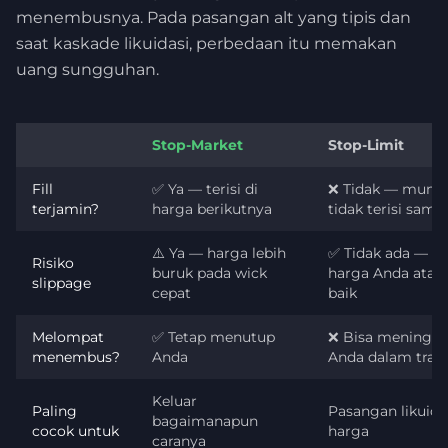
menembusnya. Pada pasangan alt yang tipis dan
saat kaskade likuidasi, perbedaan itu memakan
uang sungguhan.
Stop-Market
Stop-Limit
Fill
✅ Ya — terisi di
❌ Tidak — mung
terjamin?
harga berikutnya
tidak terisi sama 
⚠️ Ya — harga lebih
✅ Tidak ada — ter
Risiko
buruk pada wick
harga Anda atau 
slippage
cepat
baik
Melompat
✅ Tetap menutup
❌ Bisa meningga
menembus?
Anda
Anda dalam trad
Keluar
Paling
Pasangan likuid, 
bagaimanapun
cocok untuk
harga
caranya