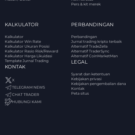
Pers & kit merek
KALKULATOR
PERBANDINGAN
Kalkulator
Perbandingan
Kalkulator Win Rate
Jurnal trading kripto terbaik
Kalkulator Ukuran Posisi
Alternatif TradeZella
Kalkulator Rasio Risk/Reward
Alternatif TraderSync
Kalkulator Harga Likuidasi
Alternatif CoinMarketMan
Template Jurnal Trading
LEGAL
KONTAK
Syarat dan ketentuan
Kebijakan privasi
X
Kebijakan pengembalian dana
TELEGRAM NEWS
Kontak
Peta situs
CHAT TRADER
HUBUNGI KAMI