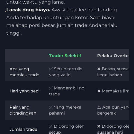
untuk waktu yang lama.
Lacak drag biaya.
Awasi total fee dan funding
•
Anda terhadap keuntungan kotor. Saat biaya
melahap porsi besar, jumlah trade Anda terlalu
tinggi.
Trader Selektif
Pelaku Overtrad
Apa yang
✅ Setup tertulis
❌ Bosan, suasana 
memicu trade
yang valid
kegelisahan
✅ Mengambil nol
Hari yang sepi
❌ Memaksa lima 
trade
Pair yang
✅ Yang mereka
⚠️ Apa pun yang
ditradingkan
pahami
bergerak
✅ Didorong oleh
❌ Didorong oleh
Jumlah trade
setup
suasana hati