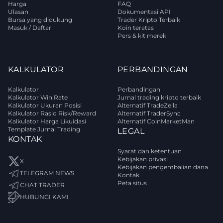
Harga
FAQ
Ulasan
Dokumentasi API
Bursa yang didukung
Trader Kripto Terbaik
Masuk / Daftar
Koin teratas
Pers & kit merek
KALKULATOR
PERBANDINGAN
Kalkulator
Perbandingan
Kalkulator Win Rate
Jurnal trading kripto terbaik
Kalkulator Ukuran Posisi
Alternatif TradeZella
Kalkulator Rasio Risk/Reward
Alternatif TraderSync
Kalkulator Harga Likuidasi
Alternatif CoinMarketMan
Template Jurnal Trading
LEGAL
KONTAK
Syarat dan ketentuan
Kebijakan privasi
X
Kebijakan pengembalian dana
TELEGRAM NEWS
Kontak
Peta situs
CHAT TRADER
HUBUNGI KAMI