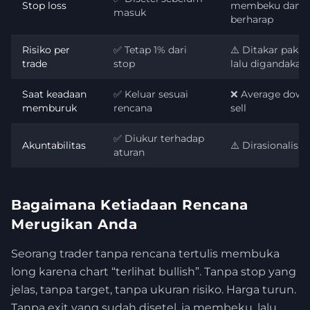
Stop loss
membeku dan
masuk
berharap
Risiko per
✅ Tetap 1% dari
⚠️ Ditakar pakai 
trade
stop
lalu digandakan
Saat keadaan
✅ Keluar sesuai
❌ Average down,
memburuk
rencana
sell
✅ Diukur terhadap
Akuntabilitas
⚠️ Dirasionalisas
aturan
Bagaimana Ketiadaan Rencana
Merugikan Anda
Seorang trader tanpa rencana tertulis membuka
long karena chart “terlihat bullish”. Tanpa stop yang
jelas, tanpa target, tanpa ukuran risiko. Harga turun.
Tanpa exit yang sudah disetel, ia membeku, lalu