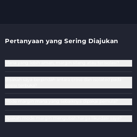
Pertanyaan yang Sering Diajukan
Mana yang lebih aman, margin silang atau terisolasi?
Bisakah saya berpindah antara cross dan isolated pada
posisi terbuka?
Mode margin mana yang sebaiknya dipakai pemula?
Apakah mode margin mengubah harga likuidasi saya?