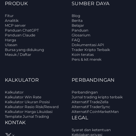
PRODUK
SUMBER DAYA
Fitur
Blog
Analitik
Berita
MCP server
Belajar
Panduan ChatGPT
Panduan
Panduan Claude
Glosarium
Harga
FAQ
Ulasan
Dokumentasi API
Bursa yang didukung
Trader Kripto Terbaik
Masuk / Daftar
Koin teratas
Pers & kit merek
KALKULATOR
PERBANDINGAN
Kalkulator
Perbandingan
Kalkulator Win Rate
Jurnal trading kripto terbaik
Kalkulator Ukuran Posisi
Alternatif TradeZella
Kalkulator Rasio Risk/Reward
Alternatif TraderSync
Kalkulator Harga Likuidasi
Alternatif CoinMarketMan
Template Jurnal Trading
LEGAL
KONTAK
Syarat dan ketentuan
Kebijakan privasi
X