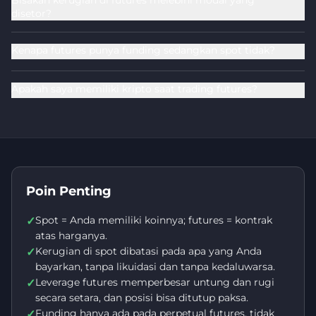
Bisakah kerugian di futures melebihi modal yang
disetor?
Kenapa futures punya funding sedangkan spot tidak?
Apakah saya memiliki kripto saat trading futures?
Poin Penting
Spot = Anda memiliki koinnya; futures = kontrak
✓
atas harganya.
Kerugian di spot dibatasi pada apa yang Anda
✓
bayarkan, tanpa likuidasi dan tanpa kedaluwarsa.
Leverage futures memperbesar untung dan rugi
✓
secara setara, dan posisi bisa ditutup paksa.
Funding hanya ada pada perpetual futures, tidak
✓