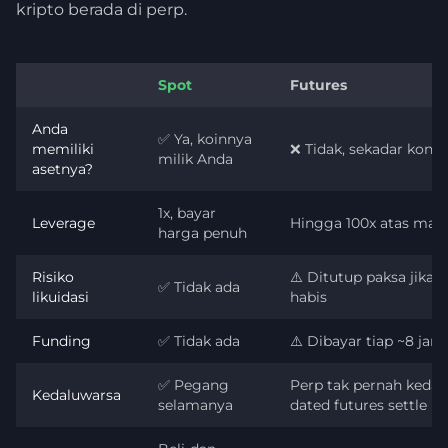
kripto berada di perp.
Spot
Futures
Anda
✅ Ya, koinnya
memiliki
❌ Tidak, sekadar kontr
milik Anda
asetnya?
1x, bayar
Leverage
Hingga 100x atas mar
harga penuh
Risiko
⚠️ Ditutup paksa jika 
✅ Tidak ada
likuidasi
habis
Funding
✅ Tidak ada
⚠️ Dibayar tiap ~8 jam
✅ Pegang
Perp tak pernah kedal
Kedaluwarsa
selamanya
dated futures settle