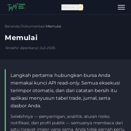
MASUK
Beranda
/
Dokumentasi
/
Memulai
Memulai
Terakhir diperbarui: Juli 2026.
Langkah pertama: hubungkan bursa Anda
Hubungi kami
memakai kunci API read-only. Semua eksekusi
terimpor otomatis, dan dari catatan bersih itu
aplikasi menyusun tabel trade, jurnal, serta
dasbor Anda.
Selebihnya — penyaringan, analitik, aturan risiko,
notifikasi, dan profil publik — semuanya membaca dari
satu riwayat impor yang sama. Anda tidak pernah perlu