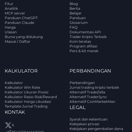
Fitur
Blog
Analitik
Berita
MCP server
Belajar
Panduan ChatGPT
Panduan
Panduan Claude
Glosarium
Harga
FAQ
Ulasan
Dokumentasi API
Bursa yang didukung
Trader Kripto Terbaik
Masuk / Daftar
Koin teratas
Program afiliasi
Pers & kit merek
KALKULATOR
PERBANDINGAN
Kalkulator
Perbandingan
Kalkulator Win Rate
Jurnal trading kripto terbaik
Kalkulator Ukuran Posisi
Alternatif TradeZella
Kalkulator Rasio Risk/Reward
Alternatif TraderSync
Kalkulator Harga Likuidasi
Alternatif CoinMarketMan
Template Jurnal Trading
LEGAL
KONTAK
Syarat dan ketentuan
Kebijakan privasi
X
Kebijakan pengembalian dana