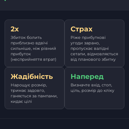
2x
Страх
Збиток болить
Ріже прибуткові
приблизно вдвічі
угоди зарано,
сильніше, ніж рівний
пропускає валідні
прибуток
сетапи, відмовляється
(несприйняття втрат)
від планового збитку
Жадібність
Наперед
Нарощує розмір,
Визначте вхід, стоп,
тримає задовго,
ціль, розмір до кліку
ганяється за пампами,
кидає цілі