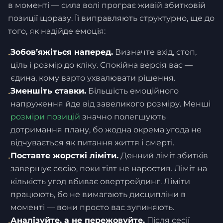
в моменті — сила волі програє живій збитковій
позиції щоразу. Її виправляють структурно, ще до
того, як надійде емоція:
Зобов’яжіться наперед.
Визначте вхід, стоп,
•
ціль і розмір до кліку. Спокійна версія вас —
єдина, кому варто ухвалювати рішення.
Зменшіть ставки.
Більшість емоційного
•
напруження йде від завеликого розміру. Менші
розміри позицій
значно полегшують
дотримання плану, бо жодна окрема угода не
відчувається як питання життя і смерті.
Поставте жорсткі ліміти.
Денний ліміт збитків
•
завершує сесію, поки тілт не наростив. Ліміт на
кількість угод вбиває овертрейдинг. Ліміти
працюють, бо не вимагають дисципліни в
моменті — вони просто вас зупиняють.
Аналізуйте, а не пережовуйте.
Після сесії
•