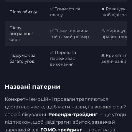
✅ Тримається
❌ Ревендж-уг
Після збитку
плану
щоб відіграти
Після
✅ Ті самі правила,
⚠️ Нарощує ро
виграшної
той самий розмір
правила «не д
серії
✅ Перевага
Підсумок за
❌ Крихітні пр
переживає
багато угод
величезні зб
виконання
Названі патерни
Конкретні емоційні провали трапляються
достатньо часто, щоб мати назви, і в кожного свій
спосіб лікування.
Ревендж-трейдинг
— це угоди
під тиском, щоб «відіграти» збиток, зазвичай
завеликі й злі.
FOMO-трейдинг
— гонитва за