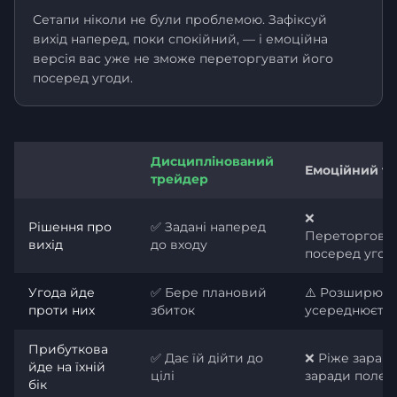
Сетапи ніколи не були проблемою. Зафіксуй
вихід наперед, поки спокійний, — і емоційна
версія вас уже не зможе переторгувати його
посеред угоди.
Дисциплінований
Емоційний т
трейдер
❌
Рішення про
✅ Задані наперед
Переторгову
вихід
до входу
посеред угод
Угода йде
✅ Бере плановий
⚠️ Розширює с
проти них
збиток
усереднюєть
Прибуткова
✅ Дає їй дійти до
❌ Ріже заран
йде на їхній
цілі
заради полег
бік