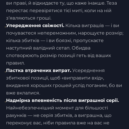
ви праві, й відкидаєте ту, що каже інакше. Теза
перестає перевірятися тієї миті, коли на ній
з’являються гроші.
Упередження свіжості.
Кілька виграшів — і ви
•
почуваєтеся непереможним, нарощуєте розмір;
кілька збитків — і ви боязкі, пропускаєте
наступний валідний сетап. Обидва
спотворюють розмір позиції геть від ваших
правил.
Пастка втрачених витрат.
Усереднення
•
збиткової позиції, щоб «виправити вхід»,
вкидання хороших грошей услід поганим, бо ви
вже вклалися.
Надмірна впевненість після виграшної серії.
•
Найнебезпечніший момент для більшості
рахунків — не серія збитків, а виграшна, що
переконує вас, ніби правила вже на вас не