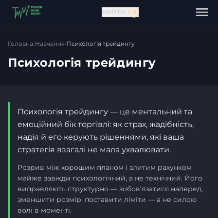
УВІЙТИ
Головна
/
Навчання
/
Психологія трейдингу
Психологія трейдингу
Психологія трейдингу — це ментальний та
емоційний бік торгівлі: як страх, жадібність,
надія й его керують рішеннями, які ваша
стратегія взагалі не мала ухвалювати.
Розрив між хорошим планом і злитим рахунком
майже завжди психологічний, а не технічний. Його
виправляють структурно — зобов’язатися наперед,
зменшити розмір, поставити ліміти — а не силою
Зв'язатися з нами
волі в моменті.