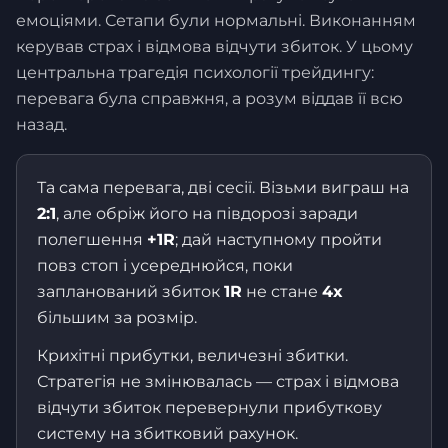
емоціями. Сетапи були нормальні. Виконанням
керував страх і відмова відчути збиток. У цьому
центральна трагедія психології трейдингу:
перевага була справжня, а розум віддав її всю
назад.
Та сама перевага, дві сесії. Візьми виграш на
2:1
, але обріж його на півдорозі заради
полегшення
+1R
; дай наступному пройти
повз стоп і усереднюйся, поки
запланований збиток
1R
не стане
4x
більшим за розмір.
Крихітні прибутки, величезні збитки.
Стратегія не змінювалась — страх і відмова
відчути збиток перевернули прибуткову
систему на збитковий рахунок.