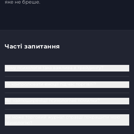
яке не бреше.
Часті запитання
Чому психологія така важлива в трейдингу?
Як контролювати емоції під час торгівлі?
Які найпоширеніші психологічні помилки?
Чи може торговий журнал справді покращити мою
психологію?