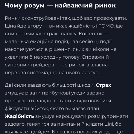
Чому розум — найважчий ринок
Ринки сконструйовані так, щоб вас провокувати.
Ціна йде вгору — вмикає жадібність і FOMO; іде
вниз — вмикає страх і паніку. Кожен тік —
маленька емоційна подія, і за сесію ці події
накопичуються в рішення, яких ви ніколи не
ухвалили б на холодну голову. Справжній
суперник трейдера — не ринок, а власна
нервова система, що на нього реагує.
Дві сили завдають більшості шкоди.
Страх
змушує різати прибуткові угоди зарано,
пропускати валідні сетапи й відмовлятися
фіксувати збиток, якого вимагає план.
Жадібність
змушує нарощувати розмір, тримати
задовго, ганятися за пампами й кидати цілі, бо
«ця ж усе ще йде». Більшість поганих угод — це