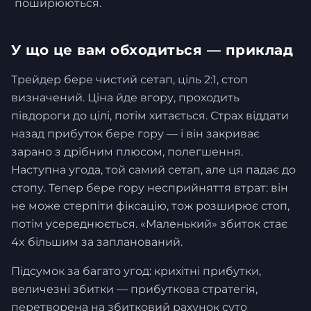
поширюються.
У що це вам обходиться — приклад
Трейдер бере чистий сетап, ціль 2:1, стоп
визначений. Ціна йде вгору, проходить
півдороги до цілі, потім хитається. Страх віддати
назад прибуток бере гору — і він закриває
зарано з дрібним плюсом, полегшення.
Наступна угода, той самий сетап, але ця падає до
стопу. Тепер бере гору несприйняття втрат: він
не може стерпіти фіксацію, тож розширює стоп,
потім усереднюється. «Маленький» збиток стає
4x більшим за запланований.
Підсумок за багато угод: крихітні прибутки,
величезні збитки — прибуткова стратегія,
перетворена на збитковий рахунок суто