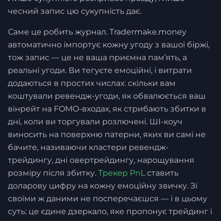
чесний запис цю сукупність дає.
Саме це робить журнал. Tradermake.money
автоматично імпортує кожну угоду з вашої біржі,
тож запис — це не ваша приємна пам’ять, а
реальні угоди. Ви тегуєте емоційні, і витрати
додаються в простих числах: скільки вам
коштували ревендж-угоди, як обвалюється ваш
вінрейт на FOMO-входах, як стрибають збитки в
дні, коли ви торгували розлючені. ШІ-коуч
виносить на поверхню патерни, яких ви самі не
бачите, називаючи кластери ревендж-
трейдингу, дні овертрейдингу, нарощування
розміру після збитку.
Трекер PnL
ставить
доларову цифру на кожну емоційну звичку. Зі
своїми ж даними не посперечаєшся — і в цьому
суть: це єдине дзеркало, яке пропонує трейдинг і