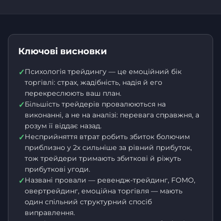
Ключові висновки
Психологія трейдингу — це емоційний бік
✓
торгівлі: страх, жадібність, надія й его
перекреслюють ваш план.
Більшість трейдерів провалюються на
✓
виконанні, а не на аналізі: перевага справжня, а
розум її віддає назад.
Несприйняття втрат робить збиток болючим
✓
приблизно у 2x сильніше за рівний прибуток,
тож трейдери тримають збиткові й ріжуть
прибуткові угоди.
Названі провали — ревендж-трейдинг, FOMO,
✓
овертрейдинг, емоційна торгівля — мають
один спільний структурний спосіб
виправлення.