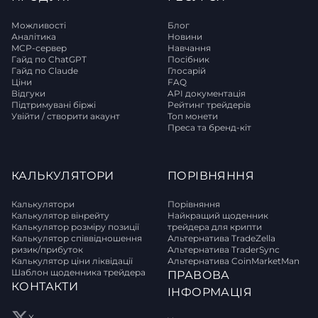
Можливості
Блог
Аналітика
Новини
MCP-сервер
Навчання
Гайд по ChatGPT
Посібник
Гайд по Claude
Глосарій
Ціни
FAQ
Відгуки
API документація
Підтримувані біржі
Рейтинг трейдерів
Увійти / створити акаунт
Топ монети
Преса та бренд-кіт
КАЛЬКУЛЯТОРИ
ПОРІВНЯННЯ
Калькулятори
Порівняння
Калькулятор вінрейту
Найкращий щоденник
Калькулятор розміру позиції
трейдера для крипти
Калькулятор співвідношення
Альтернатива TradeZella
ризик/прибуток
Альтернатива TraderSync
Калькулятор ціни ліквідації
Альтернатива CoinMarketMan
Шаблон щоденника трейдера
ПРАВОВА
КОНТАКТИ
ІНФОРМАЦІЯ
X