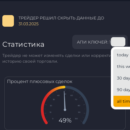
ТРЕЙДЕР РЕШИЛ СКРЫТЬ ДАННЫЕ ДО
31.03.2025
АПИ КЛЮЧЕЙ: 1
Статистика
today
Трейдер не может изменять сделки или корректировать
историю своей торговли.
this w
30 da
Процент плюсовых сделок
90 da
50
40
60
30
70
all ti
20
80
10
90
49%
0
100