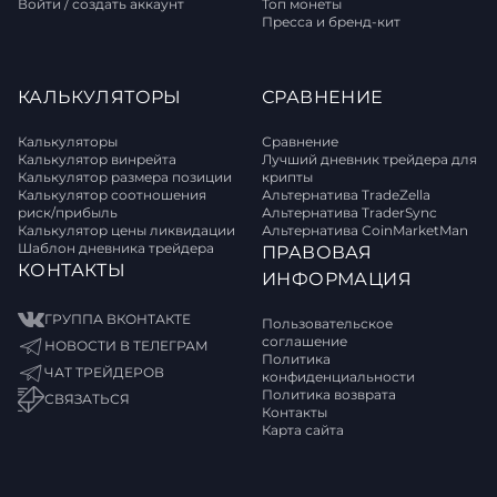
Войти / создать аккаунт
Топ монеты
Пресса и бренд-кит
КАЛЬКУЛЯТОРЫ
СРАВНЕНИЕ
Калькуляторы
Сравнение
Калькулятор винрейта
Лучший дневник трейдера для
Калькулятор размера позиции
крипты
Калькулятор соотношения
Альтернатива TradeZella
риск/прибыль
Альтернатива TraderSync
Калькулятор цены ликвидации
Альтернатива CoinMarketMan
Шаблон дневника трейдера
ПРАВОВАЯ
КОНТАКТЫ
ИНФОРМАЦИЯ
ГРУППА ВКОНТАКТЕ
Пользовательское
соглашение
НОВОСТИ В ТЕЛЕГРАМ
Политика
ЧАТ ТРЕЙДЕРОВ
конфиденциальности
Политика возврата
СВЯЗАТЬСЯ
Контакты
Карта сайта