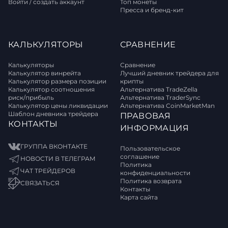
Войти / создать аккаунт
Топ монеты
Пресса и бренд-кит
КАЛЬКУЛЯТОРЫ
СРАВНЕНИЕ
Калькуляторы
Сравнение
Калькулятор винрейта
Лучший дневник трейдера для
Калькулятор размера позиции
крипты
Калькулятор соотношения
Альтернатива TradeZella
риск/прибыль
Альтернатива TraderSync
Калькулятор цены ликвидации
Альтернатива CoinMarketMan
Шаблон дневника трейдера
ПРАВОВАЯ
КОНТАКТЫ
ИНФОРМАЦИЯ
ГРУППА ВКОНТАКТЕ
Пользовательское
соглашение
НОВОСТИ В ТЕЛЕГРАМ
Политика
ЧАТ ТРЕЙДЕРОВ
конфиденциальности
Политика возврата
СВЯЗАТЬСЯ
Контакты
Карта сайта