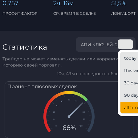
0,757
2ч, 16м
51,5%
ПРОФИТ ФАКТОР
СР. ВРЕМЯ В СДЕЛКЕ
ЛОНГ/ШОРТ
АПИ КЛЮЧЕЙ: 2
Статистика
today
Трейдер не может изменять сделки или корректировать
историю своей торговли.
this w
10ч, 49м с последнего обновления
30 da
Процент плюсовых сделок
90 da
50
40
60
30
70
all ti
20
80
10
90
68%
0
100