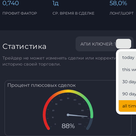
0,740
1д
58,0%
ПРОФИТ ФАКТОР
СР. ВРЕМЯ В СДЕЛКЕ
ЛОНГ/ШОРТ
АПИ КЛЮЧЕЙ: 1
Статистика
today
Трейдер не может изменять сделки или корректировать
историю своей торговли.
this w
30 da
Процент плюсовых сделок
90 da
50
40
60
30
70
all ti
20
80
10
90
88%
0
100