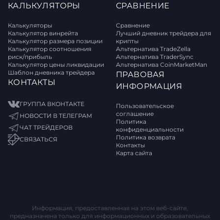
КАЛЬКУЛЯТОРЫ
СРАВНЕНИЕ
Калькуляторы
Сравнение
Калькулятор винрейта
Лучший дневник трейдера для
Калькулятор размера позиции
крипты
Калькулятор соотношения
Альтернатива TradeZella
риск/прибыль
Альтернатива TraderSync
Калькулятор цены ликвидации
Альтернатива CoinMarketMan
Шаблон дневника трейдера
ПРАВОВАЯ
КОНТАКТЫ
ИНФОРМАЦИЯ
ГРУППА ВКОНТАКТЕ
Пользовательское
соглашение
НОВОСТИ В ТЕЛЕГРАМ
Политика
ЧАТ ТРЕЙДЕРОВ
конфиденциальности
Политика возврата
СВЯЗАТЬСЯ
Контакты
Карта сайта
Информация, предоставленная на этом веб-сайте,
предназначена только для информационных и образовательных