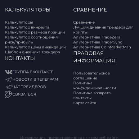
КАЛЬКУЛЯТОРЫ
СРАВНЕНИЕ
Калькуляторы
Сравнение
Калькулятор винрейта
Лучший дневник трейдера для
Калькулятор размера позиции
крипты
Калькулятор соотношения
Альтернатива TradeZella
риск/прибыль
Альтернатива TraderSync
Калькулятор цены ликвидации
Альтернатива CoinMarketMan
Шаблон дневника трейдера
ПРАВОВАЯ
КОНТАКТЫ
ИНФОРМАЦИЯ
ГРУППА ВКОНТАКТЕ
Пользовательское
соглашение
НОВОСТИ В ТЕЛЕГРАМ
Политика
ЧАТ ТРЕЙДЕРОВ
конфиденциальности
Политика возврата
СВЯЗАТЬСЯ
Контакты
Карта сайта
Информация, предоставленная на этом веб-сайте,