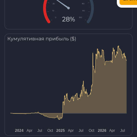
20
80
10
90
28%
0
100
Кумулятивная прибыль ($)