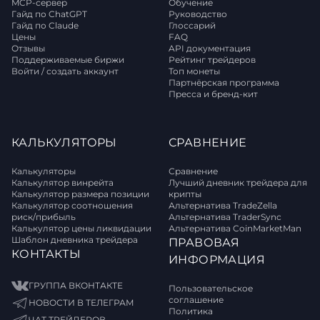
MCP-сервер
Обучение
Гайд по ChatGPT
Руководство
Гайд по Claude
Глоссарий
Цены
FAQ
Отзывы
API документация
Поддерживаемые биржи
Рейтинг трейдеров
Войти / создать аккаунт
Топ монеты
Партнёрская программа
Пресса и бренд-кит
КАЛЬКУЛЯТОРЫ
СРАВНЕНИЕ
Калькуляторы
Сравнение
Калькулятор винрейта
Лучший дневник трейдера для
Калькулятор размера позиции
крипты
Калькулятор соотношения
Альтернатива TradeZella
риск/прибыль
Альтернатива TraderSync
Калькулятор цены ликвидации
Альтернатива CoinMarketMan
Шаблон дневника трейдера
ПРАВОВАЯ
КОНТАКТЫ
ИНФОРМАЦИЯ
ГРУППА ВКОНТАКТЕ
Пользовательское
соглашение
НОВОСТИ В ТЕЛЕГРАМ
Политика
ЧАТ ТРЕЙДЕРОВ