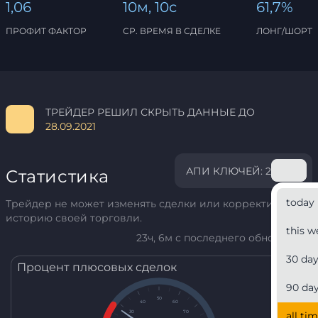
1,06
10м, 10с
61,7%
ПРОФИТ ФАКТОР
СР. ВРЕМЯ В СДЕЛКЕ
ЛОНГ/ШОРТ
ТРЕЙДЕР РЕШИЛ СКРЫТЬ ДАННЫЕ ДО
28.09.2021
АПИ КЛЮЧЕЙ: 2
Статистика
today
Трейдер не может изменять сделки или корректировать
историю своей торговли.
this w
23ч, 6м с последнего обновления
30 da
Процент плюсовых сделок
90 da
50
40
60
30
70
all ti