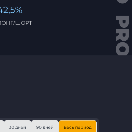
42,5%
ЛОНГ/ШОРТ
30 дней
90 дней
Весь период