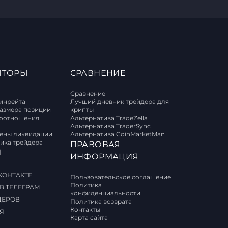
ЯТОРЫ
СРАВНЕНИЕ
Сравнение
винрейта
Лучший дневник трейдера для
размера позиции
крипты
соотношения
Альтернатива TradeZella
Альтернатива TraderSync
цены ликвидации
Альтернатива CoinMarketMan
ика трейдера
ПРАВОВАЯ
Ы
ИНФОРМАЦИЯ
КОНТАКТЕ
Пользовательское соглашение
Политика
В ТЕЛЕГРАМ
конфиденциальности
ДЕРОВ
Политика возврата
Контакты
Я
Карта сайта