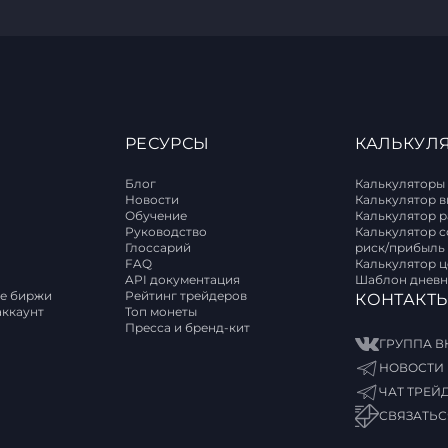
РЕСУРСЫ
КАЛЬКУЛ
Блог
Калькуляторы
Новости
Калькулятор 
Обучение
Калькулятор 
T
Руководство
Калькулятор 
Глоссарий
риск/прибыль
FAQ
Калькулятор 
API документация
Шаблон дневн
е биржи
Рейтинг трейдеров
КОНТАКТ
аккаунт
Топ монеты
Пресса и бренд-кит
ГРУППА В
НОВОСТИ 
ЧАТ ТРЕЙ
СВЯЗАТЬС