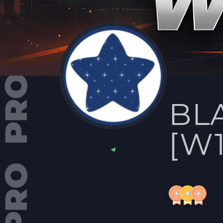
BL
[W