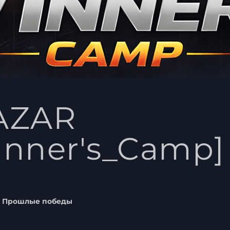
AZAR
1nner's_Camp]
Прошлые победы