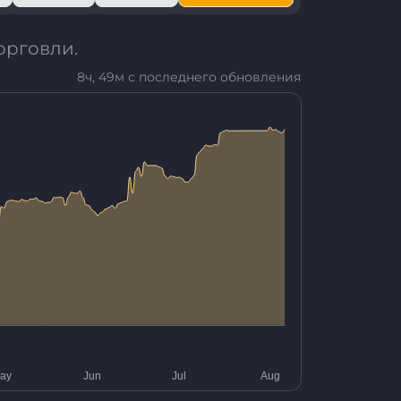
орговли.
8ч, 49м с последнего обновления