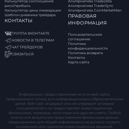
Калькулятор соотношения
Альтернатива TradeZella
риск/прибыль
Альтернатива TraderSync
Калькулятор цены ликвидации
Альтернатива CoinMarketMan
Шаблон дневника трейдера
ПРАВОВАЯ
КОНТАКТЫ
ИНФОРМАЦИЯ
ГРУППА ВКОНТАКТЕ
Пользовательское
соглашение
НОВОСТИ В ТЕЛЕГРАМ
Политика
ЧАТ ТРЕЙДЕРОВ
конфиденциальности
Политика возврата
СВЯЗАТЬСЯ
Контакты
Карта сайта
Информация, предоставленная на этом веб-сайте,
предназначена только для информационных и образовательных
целей. Веб-сайт не держит или не оперирует активами
пользователей и не предоставляет инвестиционные,
финансовые, правовые, налоговые или другие советы. Любой
анализ или визуальное представление финансовых данных
предназначено для общей информации и не должно служить
основанием для принятия инвестиционных решений.