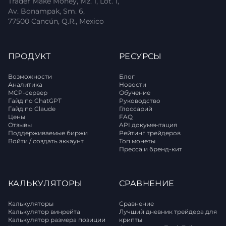
Trader Make Money, Mz. 1, Lot. 1,
Av. Bonampak, Sm. 6,
77500 Cancún, Q.R., Mexico
ПРОДУКТ
РЕСУРСЫ
Возможности
Блог
Аналитика
Новости
MCP-сервер
Обучение
Гайд по ChatGPT
Руководство
Гайд по Claude
Глоссарий
Цены
FAQ
Отзывы
API документация
Поддерживаемые биржи
Рейтинг трейдеров
Войти / создать аккаунт
Топ монеты
Пресса и бренд-кит
КАЛЬКУЛЯТОРЫ
СРАВНЕНИЕ
Калькуляторы
Сравнение
Калькулятор винрейта
Лучший дневник трейдера для
Калькулятор размера позиции
крипты