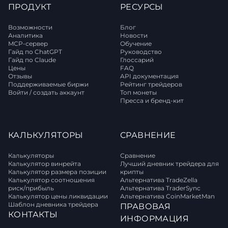
ПРОДУКТ
РЕСУРСЫ
Возможности
Блог
Аналитика
Новости
MCP-сервер
Обучение
Гайд по ChatGPT
Руководство
Гайд по Claude
Глоссарий
Цены
FAQ
Отзывы
API документация
Поддерживаемые биржи
Рейтинг трейдеров
Войти / создать аккаунт
Топ монеты
Пресса и бренд-кит
КАЛЬКУЛЯТОРЫ
СРАВНЕНИЕ
Калькуляторы
Сравнение
Калькулятор винрейта
Лучший дневник трейдера для
Калькулятор размера позиции
крипты
Калькулятор соотношения
Альтернатива TradeZella
риск/прибыль
Альтернатива TraderSync
Калькулятор цены ликвидации
Альтернатива CoinMarketMan
Шаблон дневника трейдера
ПРАВОВАЯ
КОНТАКТЫ
ИНФОРМАЦИЯ