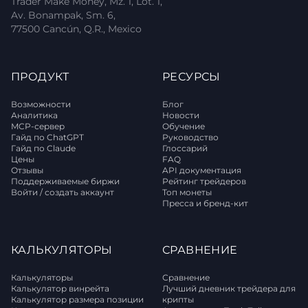
Trader Make Money, Mz. 1, Lot. 1,
Av. Bonampak, Sm. 6,
77500 Cancún, Q.R., Mexico
ПРОДУКТ
РЕСУРСЫ
Возможности
Блог
Аналитика
Новости
MCP-сервер
Обучение
Гайд по ChatGPT
Руководство
Гайд по Claude
Глоссарий
Цены
FAQ
Отзывы
API документация
Поддерживаемые биржи
Рейтинг трейдеров
Войти / создать аккаунт
Топ монеты
Пресса и бренд-кит
КАЛЬКУЛЯТОРЫ
СРАВНЕНИЕ
Калькуляторы
Сравнение
Калькулятор винрейта
Лучший дневник трейдера для
Калькулятор размера позиции
крипты