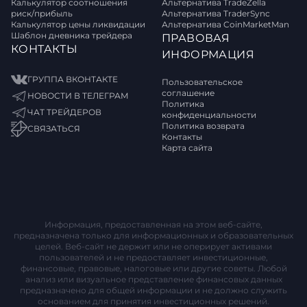
Калькулятор соотношения
Альтернатива TradeZella
риск/прибыль
Альтернатива TraderSync
Калькулятор цены ликвидации
Альтернатива CoinMarketMan
Шаблон дневника трейдера
ПРАВОВАЯ
КОНТАКТЫ
ИНФОРМАЦИЯ
ГРУППА ВКОНТАКТЕ
Пользовательское
соглашение
НОВОСТИ В ТЕЛЕГРАМ
Политика
ЧАТ ТРЕЙДЕРОВ
конфиденциальности
Политика возврата
СВЯЗАТЬСЯ
Контакты
Карта сайта
Информация, предоставленная на этом веб-сайте,
предназначена только для информационных и образовательных
целей. Веб-сайт не держит или не оперирует активами
пользователей и не предоставляет инвестиционные,
финансовые, правовые, налоговые или другие советы. Любой
анализ или визуальное представление финансовых данных
предназначено для общей информации и не должно служить
основанием для принятия инвестиционных решений.