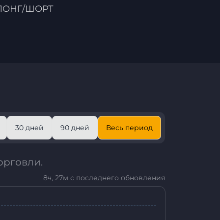
ЛОНГ/ШОРТ
30 дней
90 дней
Весь период
орговли.
8ч, 27м с последнего обновления