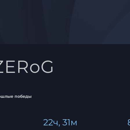
ZERoG
ошлые победы
22ч, 31м