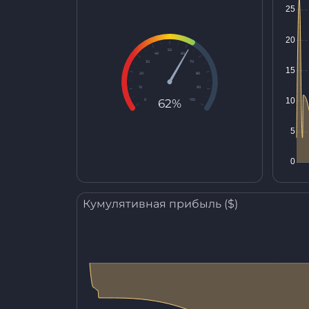
50
40
60
30
70
20
80
10
90
62%
0
100
Кумулятивная прибыль ($)