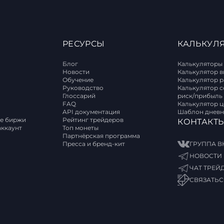
РЕСУРСЫ
КАЛЬКУЛ
Блог
Калькуляторы
Новости
Калькулятор 
Обучение
Калькулятор 
T
Руководство
Калькулятор 
Глоссарий
риск/прибыль
FAQ
Калькулятор 
API документация
Шаблон дневн
е биржи
Рейтинг трейдеров
КОНТАКТ
аккаунт
Топ монеты
Партнёрская программа
Пресса и бренд-кит
ГРУППА В
НОВОСТИ 
ЧАТ ТРЕЙ
СВЯЗАТЬС