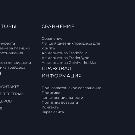
ЯТОРЫ
СРАВНЕНИЕ
Сравнение
винрейта
Лучший дневник трейдера для
размера позиции
крипты
соотношения
Альтернатива TradeZella
Альтернатива TraderSync
цены ликвидации
Альтернатива CoinMarketMan
ика трейдера
ПРАВОВАЯ
Ы
ИНФОРМАЦИЯ
КОНТАКТЕ
Пользовательское соглашение
Политика
В ТЕЛЕГРАМ
конфиденциальности
ДЕРОВ
Политика возврата
Контакты
Я
Карта сайта