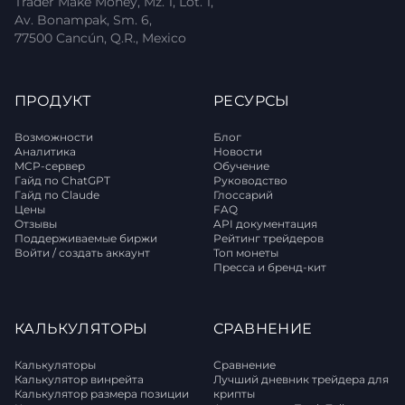
Trader Make Money, Mz. 1, Lot. 1,
Av. Bonampak, Sm. 6,
77500 Cancún, Q.R., Mexico
ПРОДУКТ
РЕСУРСЫ
Возможности
Блог
Аналитика
Новости
MCP-сервер
Обучение
Гайд по ChatGPT
Руководство
Гайд по Claude
Глоссарий
Цены
FAQ
Отзывы
API документация
Поддерживаемые биржи
Рейтинг трейдеров
Войти / создать аккаунт
Топ монеты
Пресса и бренд-кит
КАЛЬКУЛЯТОРЫ
СРАВНЕНИЕ
Калькуляторы
Сравнение
Калькулятор винрейта
Лучший дневник трейдера для
Калькулятор размера позиции
крипты