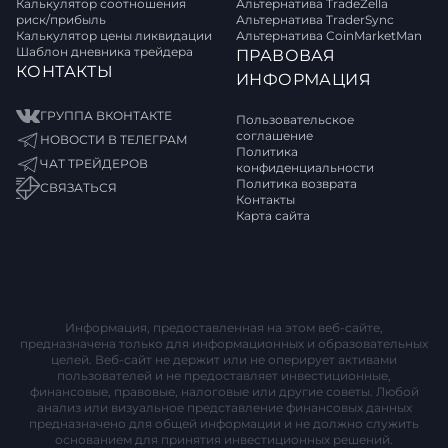
Калькулятор соотношения
Альтернатива TradeZella
риск/прибыль
Альтернатива TraderSync
Калькулятор цены ликвидации
Альтернатива CoinMarketMan
Шаблон дневника трейдера
ПРАВОВАЯ
КОНТАКТЫ
ИНФОРМАЦИЯ
ГРУППА ВКОНТАКТЕ
Пользовательское
соглашение
НОВОСТИ В ТЕЛЕГРАМ
Политика
ЧАТ ТРЕЙДЕРОВ
конфиденциальности
Политика возврата
СВЯЗАТЬСЯ
Контакты
Карта сайта
Информация, предоставленная на этом веб-сайте,
предназначена только для информационных и образовательных
целей. Веб-сайт не держит или не оперирует активами
пользователей и не предоставляет инвестиционные,
финансовые, правовые, налоговые или другие советы. Любой
анализ или визуальное представление финансовых данных
предназначено для общей информации и не должно служить
основанием для принятия инвестиционных решений.