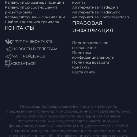
Калькулятор размера позиции
крипты
Калькулятор соотношения
Альтернатива TradeZella
риск/прибыль
Альтернатива TraderSync
Калькулятор цены ликвидации
Альтернатива CoinMarketMan
Шаблон дневника трейдера
ПРАВОВАЯ
КОНТАКТЫ
ИНФОРМАЦИЯ
ГРУППА ВКОНТАКТЕ
Пользовательское
соглашение
НОВОСТИ В ТЕЛЕГРАМ
Политика
ЧАТ ТРЕЙДЕРОВ
конфиденциальности
Политика возврата
СВЯЗАТЬСЯ
Контакты
Карта сайта
Информация, предоставленная на этом веб-сайте,
предназначена только для информационных и образовательных
целей. Веб-сайт не держит или не оперирует активами
пользователей и не предоставляет инвестиционные,
финансовые, правовые, налоговые или другие советы. Любой
анализ или визуальное представление финансовых данных
предназначено для общей информации и не должно служить