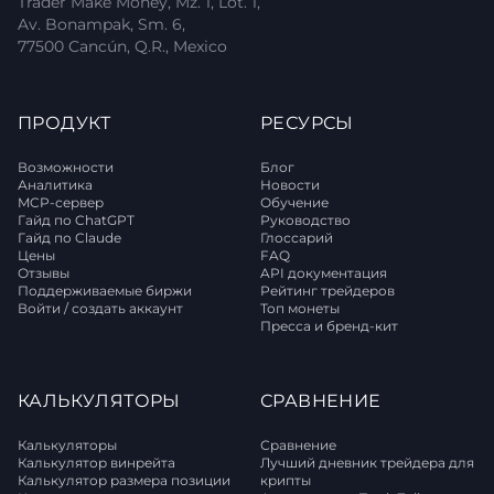
Trader Make Money, Mz. 1, Lot. 1,
Av. Bonampak, Sm. 6,
77500 Cancún, Q.R., Mexico
ПРОДУКТ
РЕСУРСЫ
Возможности
Блог
Аналитика
Новости
MCP-сервер
Обучение
Гайд по ChatGPT
Руководство
Гайд по Claude
Глоссарий
Цены
FAQ
Отзывы
API документация
Поддерживаемые биржи
Рейтинг трейдеров
Войти / создать аккаунт
Топ монеты
Пресса и бренд-кит
КАЛЬКУЛЯТОРЫ
СРАВНЕНИЕ
Калькуляторы
Сравнение
Калькулятор винрейта
Лучший дневник трейдера для
Калькулятор размера позиции
крипты