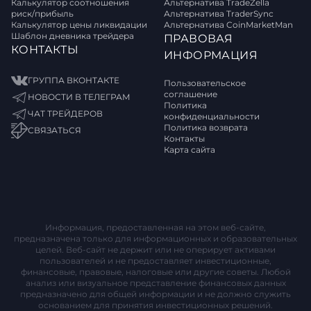
Калькулятор соотношения
Альтернатива TradeZella
риск/прибыль
Альтернатива TraderSync
Калькулятор цены ликвидации
Альтернатива CoinMarketMan
Шаблон дневника трейдера
ПРАВОВАЯ
КОНТАКТЫ
ИНФОРМАЦИЯ
ГРУППА ВКОНТАКТЕ
Пользовательское
соглашение
НОВОСТИ В ТЕЛЕГРАМ
Политика
ЧАТ ТРЕЙДЕРОВ
конфиденциальности
Политика возврата
СВЯЗАТЬСЯ
Контакты
Карта сайта
Информация, предоставленная на этом веб-сайте,
предназначена только для информационных и образовательных
целей. Веб-сайт не держит или не оперирует активами
пользователей и не предоставляет инвестиционные,
финансовые, правовые, налоговые или другие советы. Любой
анализ или визуальное представление финансовых данных
предназначено для общей информации и не должно служить
основанием для принятия инвестиционных решений.