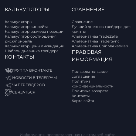
КАЛЬКУЛЯТОРЫ
СРАВНЕНИЕ
Калькуляторы
Сравнение
Калькулятор винрейта
Лучший дневник трейдера для
Калькулятор размера позиции
крипты
Калькулятор соотношения
Альтернатива TradeZella
риск/прибыль
Альтернатива TraderSync
Калькулятор цены ликвидации
Альтернатива CoinMarketMan
Шаблон дневника трейдера
ПРАВОВАЯ
КОНТАКТЫ
ИНФОРМАЦИЯ
ГРУППА ВКОНТАКТЕ
Пользовательское
соглашение
НОВОСТИ В ТЕЛЕГРАМ
Политика
ЧАТ ТРЕЙДЕРОВ
конфиденциальности
Политика возврата
СВЯЗАТЬСЯ
Контакты
Карта сайта
Информация, предоставленная на этом веб-сайте,