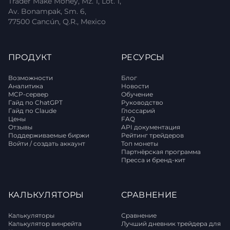
Trader Make Money, Mz. 1, Lot. 1,
Av. Bonampak, Sm. 6,
77500 Cancún, Q.R., Mexico
ПРОДУКТ
РЕСУРСЫ
Возможности
Блог
Аналитика
Новости
MCP-сервер
Обучение
Гайд по ChatGPT
Руководство
Гайд по Claude
Глоссарий
Цены
FAQ
Отзывы
API документация
Поддерживаемые биржи
Рейтинг трейдеров
Войти / создать аккаунт
Топ монеты
Партнёрская программа
Пресса и бренд-кит
КАЛЬКУЛЯТОРЫ
СРАВНЕНИЕ
Калькуляторы
Сравнение
Калькулятор винрейта
Лучший дневник трейдера для