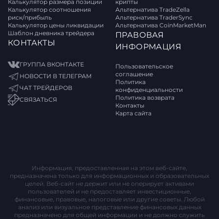
Калькулятор размера позиции
крипты
Калькулятор соотношения
Альтернатива TradeZella
риск/прибыль
Альтернатива TraderSync
Калькулятор цены ликвидации
Альтернатива CoinMarketMan
Шаблон дневника трейдера
ПРАВОВАЯ
КОНТАКТЫ
ИНФОРМАЦИЯ
ГРУППА ВКОНТАКТЕ
Пользовательское
соглашение
НОВОСТИ В ТЕЛЕГРАМ
Политика
ЧАТ ТРЕЙДЕРОВ
конфиденциальности
Политика возврата
СВЯЗАТЬСЯ
Контакты
Карта сайта
Информация, предоставленная на этом веб-сайте,
предназначена только для информационных и образовательных
целей. Веб-сайт не держит или не оперирует активами
пользователей и не предоставляет инвестиционные,
финансовые, правовые, налоговые или другие советы. Любой
анализ или визуальное представление финансовых данных
предназначено для общей информации и не должно служить