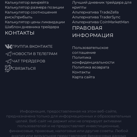
Калькулятор винрейта
Лучший дневник трейдера для
Калькулятор размера позиции
крипты
Калькулятор соотношения
Альтернатива TradeZella
риск/прибыль
Альтернатива TraderSync
Калькулятор цены ликвидации
Альтернатива CoinMarketMan
Шаблон дневника трейдера
ПРАВОВАЯ
КОНТАКТЫ
ИНФОРМАЦИЯ
ГРУППА ВКОНТАКТЕ
Пользовательское
соглашение
НОВОСТИ В ТЕЛЕГРАМ
Политика
ЧАТ ТРЕЙДЕРОВ
конфиденциальности
Политика возврата
СВЯЗАТЬСЯ
Контакты
Карта сайта
Информация, предоставленная на этом веб-сайте,
предназначена только для информационных и образовательных
целей. Веб-сайт не держит или не оперирует активами
пользователей и не предоставляет инвестиционные,
финансовые, правовые, налоговые или другие советы. Любой
анализ или визуальное представление финансовых данных