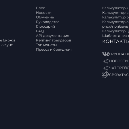
Блог
Калькуляторы
Новости
Калькулятор 
Обучение
Калькулятор 
T
Руководство
Калькулятор 
Глоссарий
риск/прибыль
FAQ
Калькулятор 
API документация
Шаблон дневн
е биржи
Рейтинг трейдеров
КОНТАКТ
аккаунт
Топ монеты
Пресса и бренд-кит
ГРУППА В
НОВОСТИ 
ЧАТ ТРЕЙ
СВЯЗАТЬС