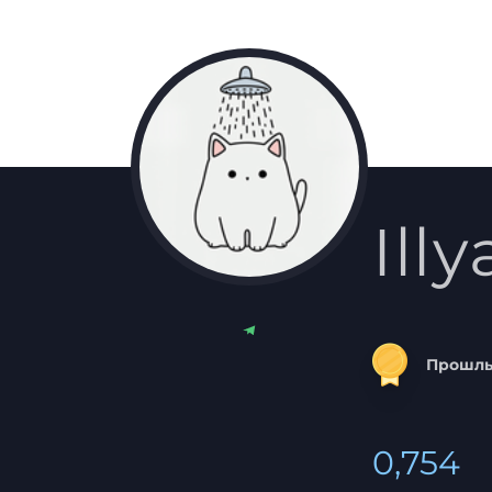
Illy
Прошлы
0,754