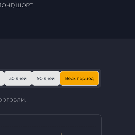
ЛОНГ/ШОРТ
30 дней
90 дней
Весь период
орговли.