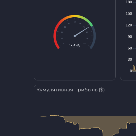
50
40
60
30
70
20
80
10
90
73%
0
100
Кумулятивная прибыль ($)