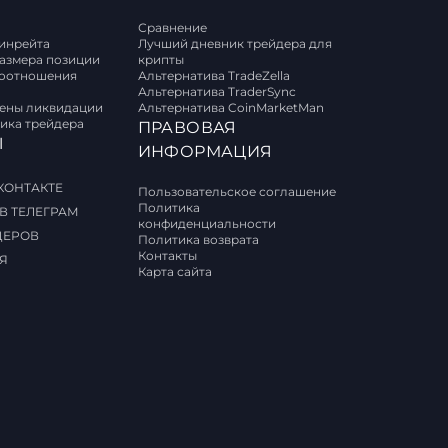
Сравнение
винрейта
Лучший дневник трейдера для
размера позиции
крипты
соотношения
Альтернатива TradeZella
Альтернатива TraderSync
цены ликвидации
Альтернатива CoinMarketMan
ика трейдера
ПРАВОВАЯ
Ы
ИНФОРМАЦИЯ
КОНТАКТЕ
Пользовательское соглашение
Политика
В ТЕЛЕГРАМ
конфиденциальности
ДЕРОВ
Политика возврата
Контакты
Я
Карта сайта