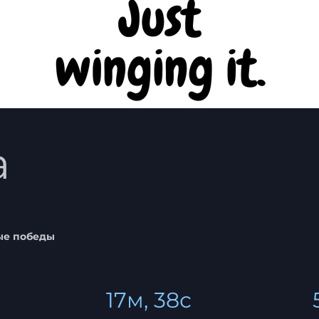
a
е победы
17м, 38с