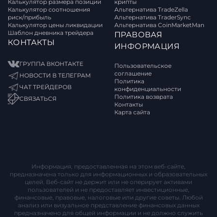
Калькулятор размера позиции
крипты
Калькулятор соотношения
Альтернатива TradeZella
риск/прибыль
Альтернатива TraderSync
Калькулятор цены ликвидации
Альтернатива CoinMarketMan
Шаблон дневника трейдера
ПРАВОВАЯ
КОНТАКТЫ
ИНФОРМАЦИЯ
ГРУППА ВКОНТАКТЕ
Пользовательское
соглашение
НОВОСТИ В ТЕЛЕГРАМ
Политика
ЧАТ ТРЕЙДЕРОВ
конфиденциальности
Политика возврата
СВЯЗАТЬСЯ
Контакты
Карта сайта
Информация, предоставленная на этом веб-сайте,
предназначена только для информационных и образовательных
целей. Веб-сайт не держит или не оперирует активами
пользователей и не предоставляет инвестиционные,
финансовые, правовые, налоговые или другие советы. Любой
анализ или визуальное представление финансовых данных
предназначено для общей информации и не должно служить