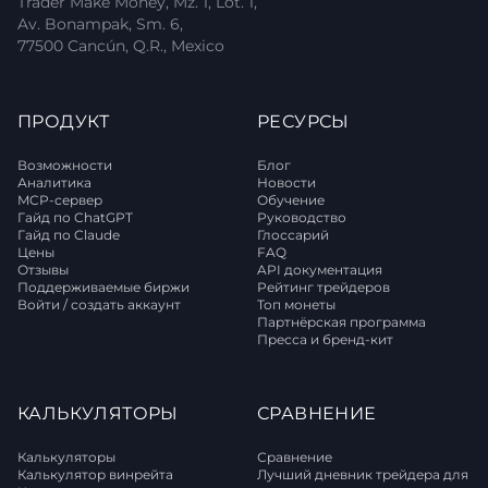
Trader Make Money, Mz. 1, Lot. 1,
Av. Bonampak, Sm. 6,
77500 Cancún, Q.R., Mexico
ПРОДУКТ
РЕСУРСЫ
Возможности
Блог
Аналитика
Новости
MCP-сервер
Обучение
Гайд по ChatGPT
Руководство
Гайд по Claude
Глоссарий
Цены
FAQ
Отзывы
API документация
Поддерживаемые биржи
Рейтинг трейдеров
Войти / создать аккаунт
Топ монеты
Партнёрская программа
Пресса и бренд-кит
КАЛЬКУЛЯТОРЫ
СРАВНЕНИЕ
Калькуляторы
Сравнение
Калькулятор винрейта
Лучший дневник трейдера для