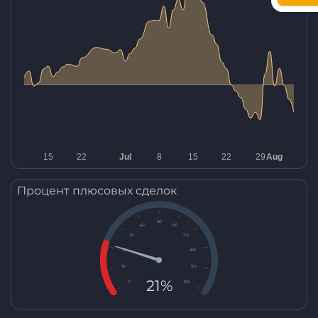
Процент плюсовых сделок
50
40
60
30
70
20
80
10
90
21%
0
100