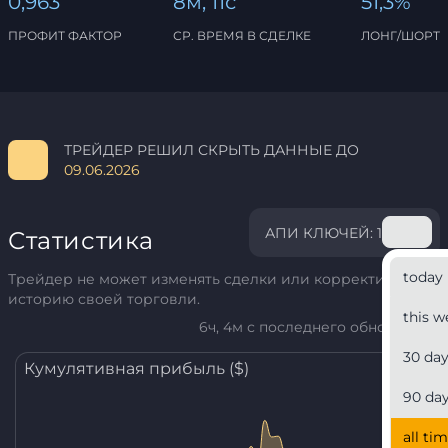
0,963
8м, 11с
51,3%
ПРОФИТ ФАКТОР
СР. ВРЕМЯ В СДЕЛКЕ
ЛОНГ/ШОРТ
ТРЕЙДЕР РЕШИЛ СКРЫТЬ ДАННЫЕ ДО
09.06.2026
АПИ КЛЮЧЕЙ: 1
Статистика
today
Трейдер не может изменять сделки или корректировать
историю своей торговли.
this w
6ч, 4м с последнего обновления
30 da
Кумулятивная прибыль ($)
90 da
all ti