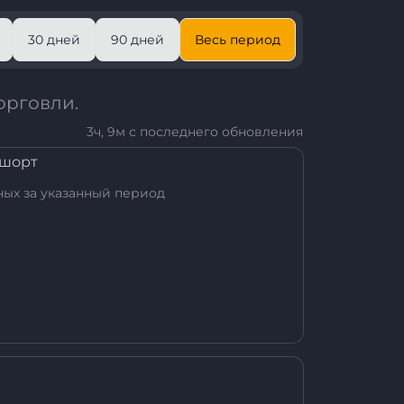
30 дней
90 дней
Весь период
орговли.
3ч, 9м с последнего обновления
/шорт
ных за указанный период