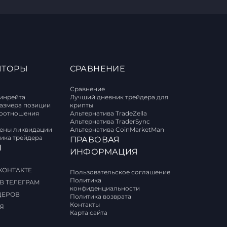
ЯТОРЫ
СРАВНЕНИЕ
Сравнение
винрейта
Лучший дневник трейдера для
размера позиции
крипты
соотношения
Альтернатива TradeZella
Альтернатива TraderSync
цены ликвидации
Альтернатива CoinMarketMan
ика трейдера
ПРАВОВАЯ
Ы
ИНФОРМАЦИЯ
КОНТАКТЕ
Пользовательское соглашение
Политика
В ТЕЛЕГРАМ
конфиденциальности
ДЕРОВ
Политика возврата
Контакты
Я
Карта сайта