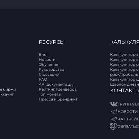
РЕСУРСЫ
КАЛЬКУЛ
Блог
Калькуляторы
Новости
Калькулятор 
Обучение
Калькулятор 
T
Руководство
Калькулятор 
Глоссарий
риск/прибыль
FAQ
Калькулятор 
API документация
Шаблон дневн
е биржи
Рейтинг трейдеров
КОНТАКТ
аккаунт
Топ монеты
Пресса и бренд-кит
ГРУППА В
НОВОСТИ 
ЧАТ ТРЕЙ
СВЯЗАТЬС