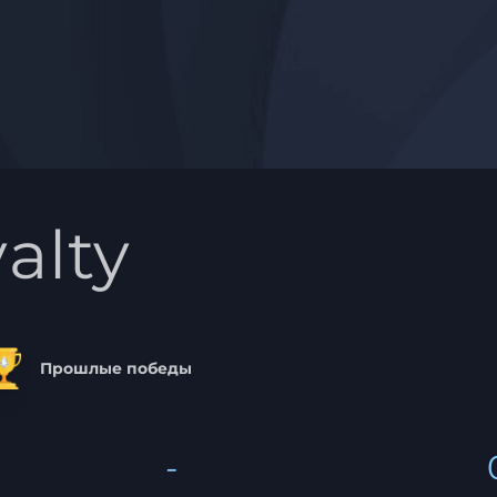
alty
Прошлые победы
-