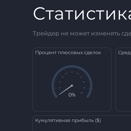
Статистик
Трейдер не может изменять сд
Процент плюсовых сделок
Сред
50
40
60
30
70
20
80
10
90
0%
0
100
Кумулятивная прибыль ($)