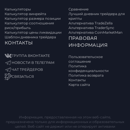
Калькуляторы
Сравнение
Калькулятор винрейта
Лучший дневник трейдера для
Калькулятор размера позиции
крипты
Калькулятор соотношения
Альтернатива TradeZella
риск/прибыль
Альтернатива TraderSync
Калькулятор цены ликвидации
Альтернатива CoinMarketMan
Шаблон дневника трейдера
ПРАВОВАЯ
КОНТАКТЫ
ИНФОРМАЦИЯ
ГРУППА ВКОНТАКТЕ
Пользовательское
соглашение
НОВОСТИ В ТЕЛЕГРАМ
Политика
ЧАТ ТРЕЙДЕРОВ
конфиденциальности
Политика возврата
СВЯЗАТЬСЯ
Контакты
Карта сайта
Информация, предоставленная на этом веб-сайте,
предназначена только для информационных и образовательных
целей. Веб-сайт не держит или не оперирует активами