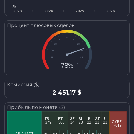
Процент плюсовых сделок
50
40
60
30
70
20
80
10
90
78%
0
100
Комиссия ($)
2 451,17 $
Прибыль по монете ($)