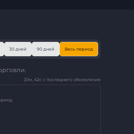
30 дней
90 дней
Весь период
орговли.
20м, 42с с последнего обновления
ериод