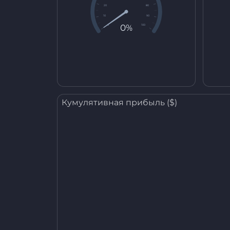
20
80
10
90
0%
0
100
Кумулятивная прибыль ($)