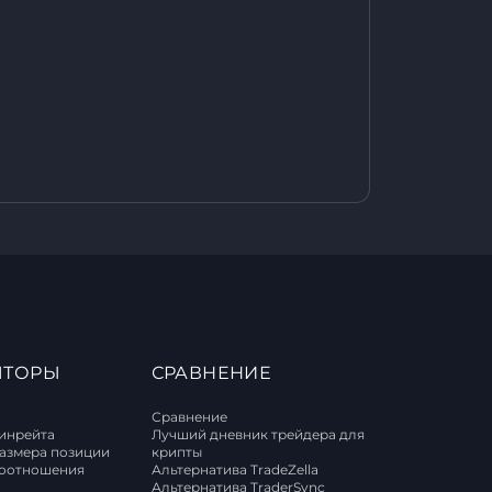
ЯТОРЫ
СРАВНЕНИЕ
Сравнение
винрейта
Лучший дневник трейдера для
размера позиции
крипты
соотношения
Альтернатива TradeZella
Альтернатива TraderSync