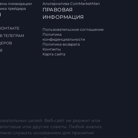
цены ликвидации
Альтернатива CoinMarketMan
ика трейдера
ПРАВОВАЯ
Ы
ИНФОРМАЦИЯ
КОНТАКТЕ
Пользовательское соглашение
Политика
В ТЕЛЕГРАМ
конфиденциальности
ДЕРОВ
Политика возврата
Контакты
Я
Карта сайта
овательных целей. Веб-сайт не держит или
алоговые или другие советы. Любой анализ
лжно служить основанием для принятия