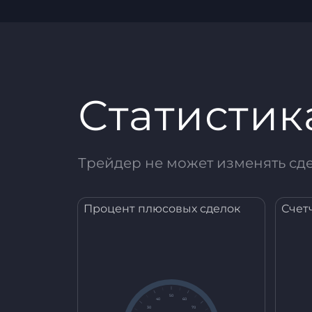
Статистик
Трейдер не может изменять сд
Процент плюсовых сделок
Счет
50
40
60
30
70