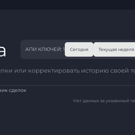
а
АПИ КЛЮЧЕЙ: 1
Сегодня
Текущая неделя
елки или корректировать историю своей т
чик сделок
Нет данных за указанный п