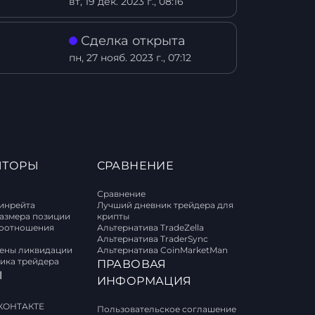
вт, 19 дек. 2023 г., 08:16
Сделка открыта
пн, 27 нояб. 2023 г., 07:12
ЯТОРЫ
СРАВНЕНИЕ
Сравнение
винрейта
Лучший дневник трейдера для
размера позиции
крипты
соотношения
Альтернатива TradeZella
Альтернатива TraderSync
цены ликвидации
Альтернатива CoinMarketMan
ика трейдера
ПРАВОВАЯ
Ы
ИНФОРМАЦИЯ
КОНТАКТЕ
Пользовательское соглашение