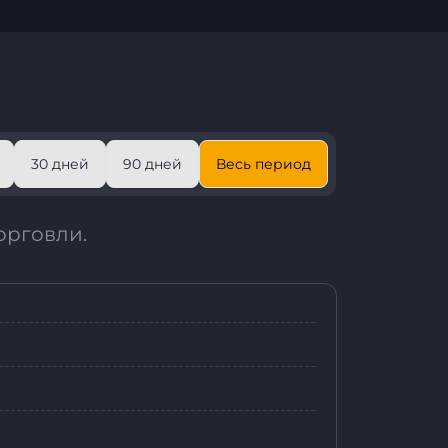
30 дней
90 дней
Весь период
орговли.