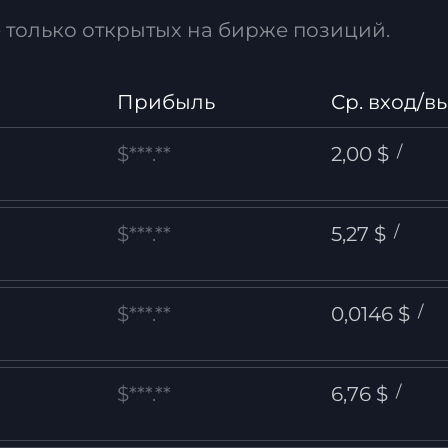
только открытых на бирже позиций.
Прибыль
Ср. вход/в
$***.**
2,00 $
/
$***.**
5,27 $
/
$***.**
0,0146 $
/
$***.**
6,76 $
/