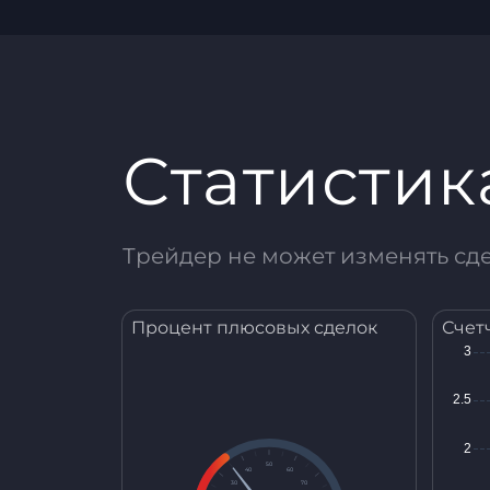
Статистик
Трейдер не может изменять сд
Процент плюсовых сделок
Счет
50
40
60
30
70