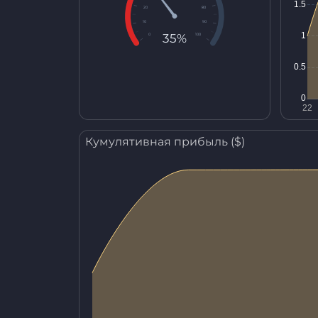
20
80
10
90
35%
0
100
Кумулятивная прибыль ($)