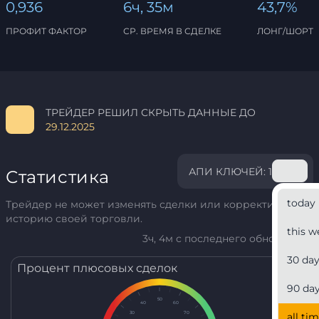
0,936
6ч, 35м
43,7%
ПРОФИТ ФАКТОР
СР. ВРЕМЯ В СДЕЛКЕ
ЛОНГ/ШОРТ
ТРЕЙДЕР РЕШИЛ СКРЫТЬ ДАННЫЕ ДО
29.12.2025
АПИ КЛЮЧЕЙ: 1
Статистика
today
Трейдер не может изменять сделки или корректировать
историю своей торговли.
this w
3ч, 4м с последнего обновления
30 da
Процент плюсовых сделок
90 da
50
40
60
30
70
all ti