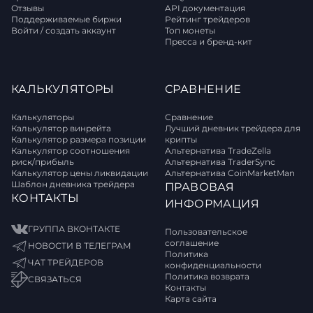
Отзывы
API документация
Поддерживаемые биржи
Рейтинг трейдеров
Войти / создать аккаунт
Топ монеты
Пресса и бренд-кит
КАЛЬКУЛЯТОРЫ
СРАВНЕНИЕ
Калькуляторы
Сравнение
Калькулятор винрейта
Лучший дневник трейдера для
Калькулятор размера позиции
крипты
Калькулятор соотношения
Альтернатива TradeZella
риск/прибыль
Альтернатива TraderSync
Калькулятор цены ликвидации
Альтернатива CoinMarketMan
Шаблон дневника трейдера
ПРАВОВАЯ
КОНТАКТЫ
ИНФОРМАЦИЯ
ГРУППА ВКОНТАКТЕ
Пользовательское
соглашение
НОВОСТИ В ТЕЛЕГРАМ
Политика
ЧАТ ТРЕЙДЕРОВ
конфиденциальности
Политика возврата
СВЯЗАТЬСЯ
Контакты
Карта сайта