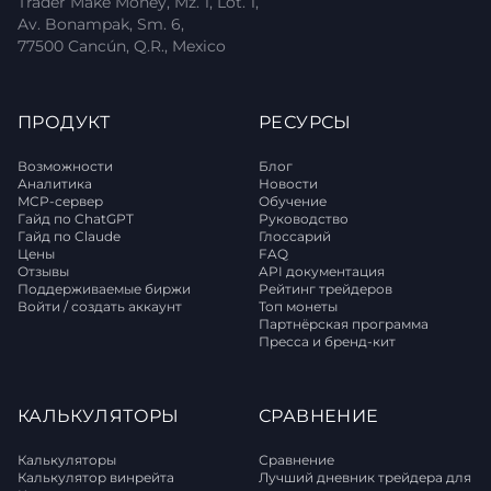
Trader Make Money, Mz. 1, Lot. 1,
Av. Bonampak, Sm. 6,
77500 Cancún, Q.R., Mexico
ПРОДУКТ
РЕСУРСЫ
Возможности
Блог
Аналитика
Новости
MCP-сервер
Обучение
Гайд по ChatGPT
Руководство
Гайд по Claude
Глоссарий
Цены
FAQ
Отзывы
API документация
Поддерживаемые биржи
Рейтинг трейдеров
Войти / создать аккаунт
Топ монеты
Партнёрская программа
Пресса и бренд-кит
КАЛЬКУЛЯТОРЫ
СРАВНЕНИЕ
Калькуляторы
Сравнение
Калькулятор винрейта
Лучший дневник трейдера для