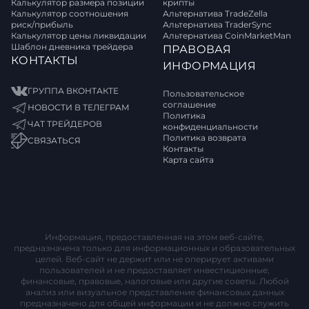
Калькулятор размера позиции
крипты
Калькулятор соотношения
Альтернатива TradeZella
риск/прибыль
Альтернатива TraderSync
Калькулятор цены ликвидации
Альтернатива CoinMarketMan
Шаблон дневника трейдера
ПРАВОВАЯ
КОНТАКТЫ
ИНФОРМАЦИЯ
ГРУППА ВКОНТАКТЕ
Пользовательское
соглашение
НОВОСТИ В ТЕЛЕГРАМ
Политика
ЧАТ ТРЕЙДЕРОВ
конфиденциальности
Политика возврата
СВЯЗАТЬСЯ
Контакты
Карта сайта
Информация, предоставленная на этом веб-сайте,
предназначена только для информационных и образовательных
целей. Веб-сайт не держит или не оперирует активами
пользователей и не предоставляет инвестиционные,
финансовые, правовые, налоговые или другие советы. Любой
анализ или визуальное представление финансовых данных
предназначено для общей информации и не должно служить