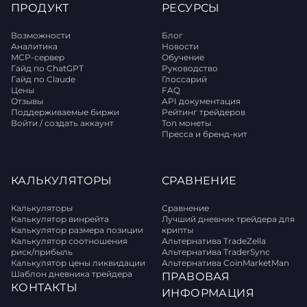
ПРОДУКТ
РЕСУРСЫ
Возможности
Блог
Аналитика
Новости
MCP-сервер
Обучение
Гайд по ChatGPT
Руководство
Гайд по Claude
Глоссарий
Цены
FAQ
Отзывы
API документация
Поддерживаемые биржи
Рейтинг трейдеров
Войти / создать аккаунт
Топ монеты
Пресса и бренд-кит
КАЛЬКУЛЯТОРЫ
СРАВНЕНИЕ
Калькуляторы
Сравнение
Калькулятор винрейта
Лучший дневник трейдера для
Калькулятор размера позиции
крипты
Калькулятор соотношения
Альтернатива TradeZella
риск/прибыль
Альтернатива TraderSync
Калькулятор цены ликвидации
Альтернатива CoinMarketMan
Шаблон дневника трейдера
ПРАВОВАЯ
КОНТАКТЫ
ИНФОРМАЦИЯ